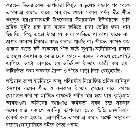
করছেন।দিনের বেলা তাপমাত্রা কিছুটা বাড়লেও সন্ধ্যার পর থেকে
তাপমাত্রা কমতে থাকে। মধ্যরাত থেকে সকাল পর্যন্ত তীব্র শীত
অনুভূত হয়।রাজারহাট উপজেলার উমরমজিদ ইউনিয়নের কৃষি
শ্রমিক সুধীর চন্দ্র রায় বলেন জমিতে চারা তৈরির জন্য ধান
ছিটাচ্ছি। কিন্তু এতো ঠাণ্ডা যে কাদা পানিতে পা রাখা যাচ্ছে না।
ঠাণ্ডার কারণে ঠিকমত কাজ করতে পারছি না। শীতের কাপড় কম
থাকায় রাতে বউ বাচ্চাসহ শীত কষ্টে ভূগছি।অটোরিকশা চালক
তাইজুল ইসলাম ও মোজাম্মেল হোসেন বলেন, সকালে হেডলাইট
জালিয়ে অটো চালাতে হয়।অতিরিক্ত ঠান্ডায় যাত্রী কম হয়।
রুটিরুজির জন্য কনকনে ঠান্ডা ও শীতে গাড়ী নিয়ে বেড়েয়েছি।
ঘড়িয়াল ডাঙ্গা ইউনিয়নে আলু পরিচর্যায় নিয়োজিত শ্রমিক হামিদুল
ইসলাম বলেন শীত ও কনকনে ঠান্ডায় পেটের দায়ে কাজে
যোগদান করি,পা মাটিতে রাখতেই শরীর হিম হয়ে যায়।কুড়িগ্রাম
আবহাওয়া অফিসের ভারপ্রাপ্ত কর্মকর্তা সুবল চন্দ্র সরকার
বলেন,আজ সকালে সর্বনিম্ন তাপমাত্রা ১১.৫ ডিগ্রি সেলসিয়াস
রেকর্ড করা হয়েছে ,আগামীতে তাপমাত্রা কমার যথেষ্ট সম্ভাবনা
রয়েছে।জানুয়ারিতে বইবে শৈত্য প্রবাহ।