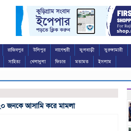
রাজিবপুর
উলিপুর
নাগেশ্বরী
ফুলবাড়ী
ভুরুঙ্গামারী
সাহিত্য
খেলাধুলা
ফিচার
মতামত
ইসলাম
 ২০ জনকে আসামি করে মামলা