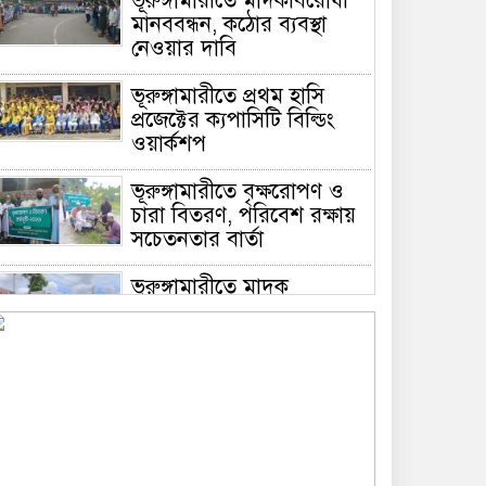
ভূরুঙ্গামারীতে মাদকবিরোধী
মানববন্ধন, কঠোর ব্যবস্থা
নেওয়ার দাবি
ভূরুঙ্গামারীতে প্রথম হাসি
প্রজেক্টের ক্যপাসিটি বিল্ডিং
ওয়ার্কশপ
ভূরুঙ্গামারীতে বৃক্ষরোপণ ও
চারা বিতরণ, পরিবেশ রক্ষায়
সচেতনতার বার্তা
ভূরুঙ্গামারীতে মাদক
প্রতিরোধে মানববন্ধন
ভূরুঙ্গামারীতে ১৭৪০ মিটার
অবৈধ চায়না দুয়ারী জাল জব্দ
করে ধ্বংস করল প্রশাসন