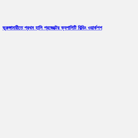
ভূরুঙ্গামারীতে প্রথম হাসি প্রজেক্টের ক্যপাসিটি বিল্ডিং ওয়ার্কশপ