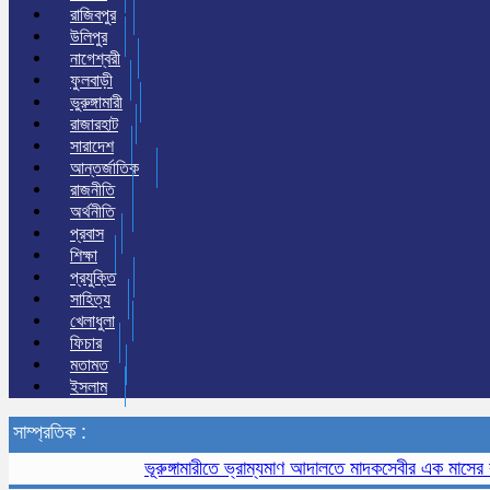
রাজিবপুর
উলিপুর
নাগেশ্বরী
ফুলবাড়ী
ভুরুঙ্গামারী
রাজারহাট
সারাদেশ
আন্তর্জাতিক
রাজনীতি
অর্থনীতি
প্রবাস
শিক্ষা
প্রযুক্তি
সাহিত্য
খেলাধুলা
ফিচার
মতামত
ইসলাম
সাম্প্রতিক :
ভূরুঙ্গামারীতে ভ্রাম্যমাণ আদালতে মাদকসেবীর এক মাসের কারাদণ্