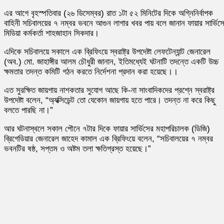
এর আগে বৃহস্পতিবার (২৬ ডিসেম্বর) রাত ১টা ৫২ মিনিটের দিকে অগ্নিনির্বাপক
বাহিনী সচিবালয়ের ৭ নম্বর ভবনে আগুন লাগার খবর পায় বলে জানান ফায়ার সার্ভিস
মিডিয়া কর্মকর্তা শাহজাহান সিকদার।
এদিকে সচিবালয়ে সকালে এক ব্রিফিংয়ে স্বরাষ্ট্র উপদেষ্টা লেফটেন্যান্ট জেনারেল
(অব.) মো. জাহাঙ্গীর আলম চৌধুরী জানান, ইতিমধ্যেই ঘটনাটি তদন্তে একটি উচ্চ
ক্ষমতার তদন্ত কমিটি গঠন করতে নির্দেশনা প্রদান করা হয়েছে।।
এত সুরক্ষিত জায়গায় নাশকতার সুযোগ আছে কি-না সাংবাদিকদের প্রশ্নে স্বরাষ্ট্র
উপদেষ্টা বলেন, “অ্যক্সিডেন্ট তো যেকোন জায়গায় হতে পারে। তদন্ত না করে কিছু
বলতে পারছি না।”
আর ঘটনাস্থলে সকাল পৌনে ৭টার দিকে ফায়ার সার্ভিসের মহাপরিচালক (ডিজি)
ব্রিগেডিয়ার জেনারেল জাহেদ কামাল এক ব্রিফিংয়ে বলেন, “সচিবালয়ের ৭ নম্বর
ভবনটির ষষ্ঠ, সপ্তম ও অষ্টম তলা ক্ষতিগ্রস্ত হয়েছে।”