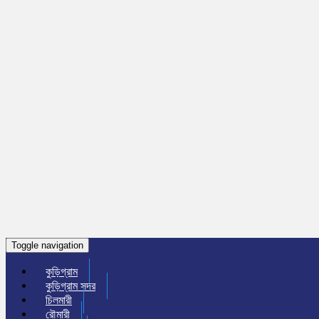
Toggle navigation
কুড়িগ্রাম
কুড়িগ্রাম সদর
চিলমারী
রৌমারী