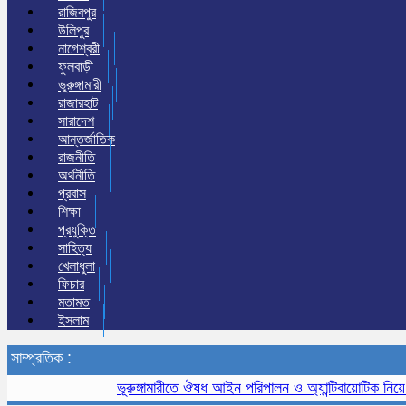
রাজিবপুর
উলিপুর
নাগেশ্বরী
ফুলবাড়ী
ভুরুঙ্গামারী
রাজারহাট
সারাদেশ
আন্তর্জাতিক
রাজনীতি
অর্থনীতি
প্রবাস
শিক্ষা
প্রযুক্তি
সাহিত্য
খেলাধুলা
ফিচার
মতামত
ইসলাম
সাম্প্রতিক :
ভূরুঙ্গামারীতে ঔষধ আইন পরিপালন ও অ্যান্টিবায়োটিক নিয়ে সচেত