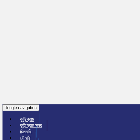
Toggle navigation
কুড়িগ্রাম
কুড়িগ্রাম সদর
চিলমারী
রৌমারী