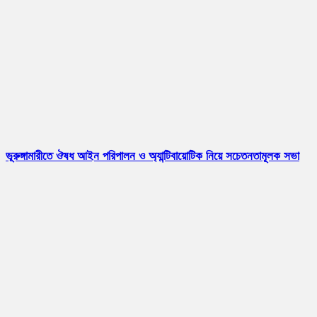
ভূরুঙ্গামারীতে ঔষধ আইন পরিপালন ও অ্যান্টিবায়োটিক নিয়ে সচেতনতামূলক সভা