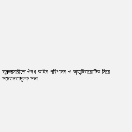
ভূরুঙ্গামারীতে ঔষধ আইন পরিপালন ও অ্যান্টিবায়োটিক নিয়ে
সচেতনতামূলক সভা