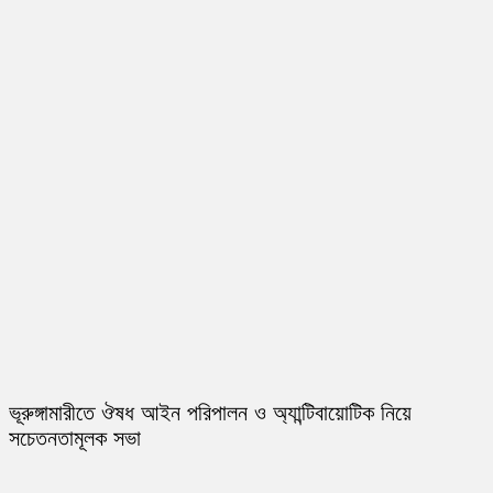
ভূরুঙ্গামারীতে ঔষধ আইন পরিপালন ও অ্যান্টিবায়োটিক নিয়ে
সচেতনতামূলক সভা