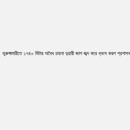
ভূরুঙ্গামারীতে ১৭৪০ মিটার অবৈধ চায়না দুয়ারী জাল জব্দ করে ধ্বংস করল প্রশাস