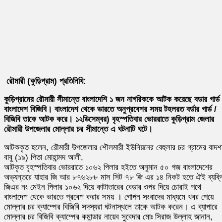
রৌমারী (কুড়িগ্রাম) প্রতিনিধি:
কুড়িগ্রামের রৌমারী সীমান্তে বাংলাদেশি ১ জন নাগরিককে আটক করেছে বডার গার্ড
বাংলাদেশ বিজিবি। বাংলাদেশ থেকে ভারতে অনুপ্রবেশর সময় টহলরত বর্ডার গার্ড /
বিজিবি তাকে আটক করে। ১২ডিসেম্বর) বৃহস্পতিবার ভোররাতে কুড়িগ্রাম জেলার
রৌমারী উপজেলার মোল্লার চর সীমান্তে এ ঘটনাটি ঘটে।
আটককৃত হলেন, রৌমারী উপজেলার শৌলমারী ইউনিয়নের বেহুলার চর গ্রামের বাদশ
বাবু (১৯) পিতা মোহান্মদ আলী,
আটকৃত বৃহস্পতিবার ভোররাতে ১০৬২ পিলার হইতে অনুমান ৫০ গজ বাংলাদেশের
অভ্যন্তরে যাহার জি আর ৮৭৬২৮৮ মাস সিট ৭৮ জি এর ১৪ নিকট হতে ঐই ব্যক্
জিএর নং মেইন পিলার ১০৬২ দিয়ে কাটাতারের বেড়ার ওপর দিয়ে চোরাই পথে
বাংলাদেশ থেকে ভারতে প্রবেশ করার সময় । গোপন সংবাদের মাধ্যমে খবর পেয়ে
মোল্লার চর ক্যাম্পের বিজিবি সদস্যরা ঘটনাস্থলে তাকে আটক করেন। এ ব্যাপারে
মোল্লার চর বিজিবি ক্যাম্পের কমান্ডার নায়েব সুবেদার মোঃ সিরাজ উল্লাহ জানান,