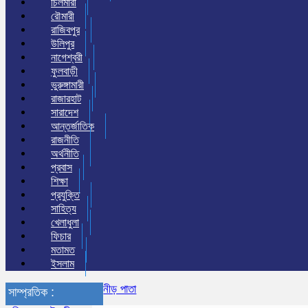
চিলমারী
রৌমারী
রাজিবপুর
উলিপুর
নাগেশ্বরী
ফুলবাড়ী
ভুরুঙ্গামারী
রাজারহাট
সারাদেশ
আন্তর্জাতিক
রাজনীতি
অর্থনীতি
প্রবাস
শিক্ষা
প্রযুক্তি
সাহিত্য
খেলাধুলা
ফিচার
মতামত
ইসলাম
নীড় পাতা
সাম্প্রতিক :