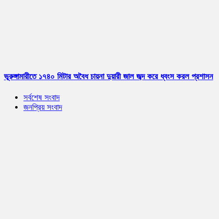
ভূরুঙ্গামারীতে ১৭৪০ মিটার অবৈধ চায়না দুয়ারী জাল জব্দ করে ধ্বংস করল প্রশাসন
সর্বশেষ সংবাদ
জনপ্রিয় সংবাদ