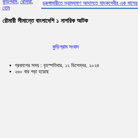
কুড়িগ্রাম
,
রৌমারী
,
ভূরুঙ্গামারীতে ভ্রাম্যমাণ আদালতে মাদকসেবীর এক মাসের কারাদণ
হোম
রৌমারী সীমান্তে বাংলাদেশি ১ নাগরিক আটক
কুড়িগ্রাম সংবাদ
প্রকাশের সময় : বৃহস্পতিবার, ১২ ডিসেম্বর, ২০২৪
২৬০ বার পড়া হয়েছে