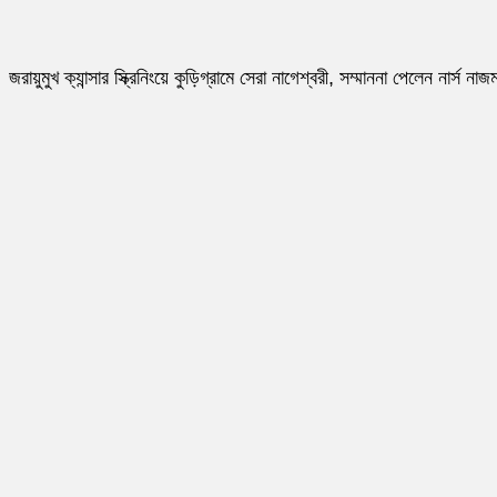
জরায়ুমুখ ক্যান্সার স্ক্রিনিংয়ে কুড়িগ্রামে সেরা নাগেশ্বরী, সম্মাননা পেলেন নার্স নাজম