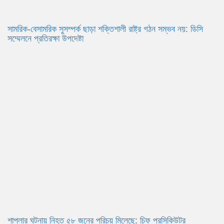
সামরিক-বেসামরিক সুসম্পর্ক ছাড়া শক্তিশালী রাষ্ট্র গঠন সম্ভব নয়: ডিসি
সম্মেলনে প্রতিরক্ষা উপদেষ্টা
শাপলার ঘটনায় নিহত ৫৮ জনের পরিচয় মিলেছে: চিফ প্রসিকিউটর