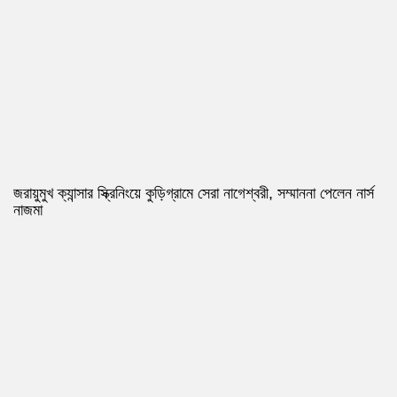
জরায়ুমুখ ক্যান্সার স্ক্রিনিংয়ে কুড়িগ্রামে সেরা নাগেশ্বরী, সম্মাননা পেলেন নার্স
নাজমা