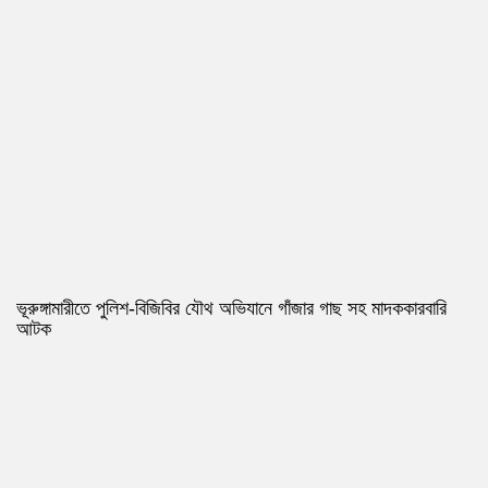
ভূরুঙ্গামারীতে পুলিশ-বিজিবির যৌথ অভিযানে গাঁজার গাছ সহ মাদককারবারি
আটক