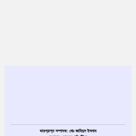
ভারপ্রাপ্ত সম্পাদক: মোঃ জাহিদুল ইসলাম