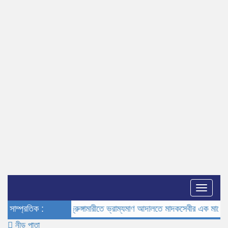
Toggle
naviga
সাম্প্রতিক :
ভূরুঙ্গামারীতে ভ্রাম্যমাণ আদালতে মাদকসেবীর এক মাসের কারাদণ
নীড় পাতা