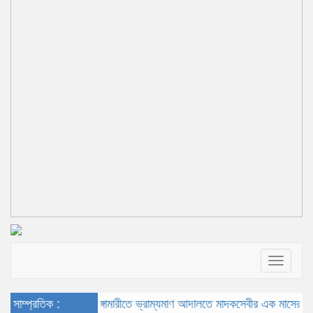
Toggle
navigat
সাম্প্রতিক :
ভূরুঙ্গামারীতে ভ্রাম্যমাণ আদালতে মাদকসেবীর এক মাসের কারাদণ্ড