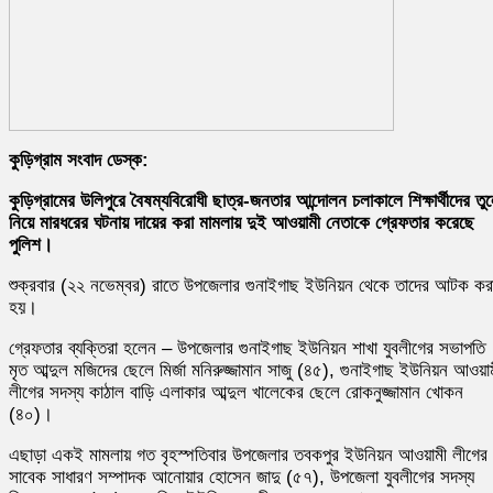
কুড়িগ্রাম সংবাদ ডেস্ক:
কুড়িগ্রামের উলিপুরে বৈষম্যবিরোধী ছাত্র-জনতার আন্দোলন চলাকালে শিক্ষার্থীদের তু
নিয়ে মারধরের ঘটনায় দায়ের করা মামলায় দুই আওয়ামী নেতাকে গ্রেফতার করেছে
পুলিশ।
শুক্রবার (২২ নভেম্বর) রাতে উপজেলার গুনাইগাছ ইউনিয়ন থেকে তাদের আটক কর
হয়।
গ্রেফতার ব্যক্তিরা হলেন – উপজেলার গুনাইগাছ ইউনিয়ন শাখা যুবলীগের সভাপতি
মৃত আব্দুল মজিদের ছেলে মির্জা মনিরুজ্জামান সাজু (৪৫), গুনাইগাছ ইউনিয়ন আওয়া
লীগের সদস্য কাঠাল বাড়ি এলাকার আব্দুল খালেকের ছেলে রোকনুজ্জামান খোকন
(৪০)।
এছাড়া একই মামলায় গত বৃহস্পতিবার উপজেলার তবকপুর ইউনিয়ন আওয়ামী লীগের
সাবেক সাধারণ সম্পাদক আনোয়ার হোসেন জাদু (৫৭), উপজেলা যুবলীগের সদস্য