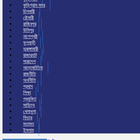
কুড়িগ্রাম সদর
চিলমারী
রৌমারী
রাজিবপুর
উলিপুর
নাগেশ্বরী
ফুলবাড়ী
ভুরুঙ্গামারী
রাজারহাট
সারাদেশ
আন্তর্জাতিক
রাজনীতি
অর্থনীতি
প্রবাস
শিক্ষা
প্রযুক্তি
সাহিত্য
খেলাধুলা
ফিচার
মতামত
ইসলাম