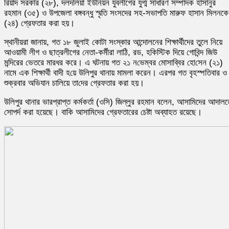
রিয়াদ সরকার (২৮), দলদলিয়া ইউনিয়ন যুবলীগের যুগ্ম সাধারণ সম্পাদক হাসানুর
রহমান (৩৫) ও উপজেলা বঙ্গবন্ধু স্মৃতি সংসদের সহ-সভাপতি মারুফ হাসান মিলনকে
(২৪) গ্রেফতার ক‌রা হয়।
স্থানীয়রা জানায়, গত ১৮ জুলাই কোটা সংস্কার আন্দোলনের শিক্ষার্থীদের তুলে নিয়ে
আওয়ামী লীগ ও ছাত্রলীগের নেতা-কর্মীরা লাঠি, রড, হকিস্টিক দিয়ে গোবিন্দ জিউ
মন্দিরের ভেতরে মারধর করে। এ ঘটনায় গত ২১ ন‌ভেম্বর মোসা‌ব্বির হো‌সেন (২১)
নামে এক শিক্ষার্থী বাদী হ‌য়ে উলিপুর থানায় মামলা করেন। এরপর গত বৃহস্পতিবার ও
শুক্রবার অভিযান চালিয়ে তা‌দের গ্রেফতার করা হয়।
উলিপুর থানার ভারপ্রাপ্ত কর্মকর্তা (ওসি) জিল্লুর রহমান বলেন, আসামিদের আদাল
সোপর্দ করা হয়েছে। বাকি আসামিদের গ্রেফতারের চেষ্টা অব্যাহত রয়েছে।