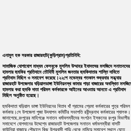
এনামুল হক সরকার রাজারহাট(কুড়িগ্রাম)প্রতিনিধি:
সামাজিক যোগাযোগ মাধ্যম ফেসবুকে মুসলিম উম্মাহর ইবাদতঘর মসজিদে সনাতনদের
হামলার হুমকির প্রতিবাদে তৌহিদী মুসলিম জনতার হুমকিদাতার শাস্তি দাবিতে
প্রতিবাদ মিছিল ও সমাবেশ করেছে।২২শে নভেম্বর গতকাল শুক্রবার সন্ধ্যায়
রাজারহাট উপজেলার ঘড়িয়ালডাঙ্গা ইউনিয়নস্থ কামার পাড়া বাজারের অবস্থিত মসজিদ
হামলার করা হুমকি দাতা পরিমল কর্মকারকে আইনের আওতায় আনতে এ প্রতিবাদ
মিছিল অনুষ্ঠিত হয়েছে।
হুমকিদাতা ঘড়িয়াল ডাঙ্গা ইউনিয়নের খিতাব খাঁ গ্রামের প্রেমা কর্মকারের পুত্র পরিমল
কর্মকার।সে উপজেলা পুজা উদযাপন কমিটির সভাপতি রবীন্দ্রনাথ কর্মকারের শ্যালক।
জানাগেছে,রংপুরের মাহিগঞ্জে সনাতন ধর্মাবলম্বীদের সংগঠন ইস্কনের রংপুর বিভাগীয়
সমাবেশে যোগদানের উদ্দেশ্যে রাজারহাট উপজেলার সনাতন ধর্মাবলম্বীরা বাসটি
কাউনিয়া বাজারে পৌছালে কিছু উগ্রবাদী গাড়ি থেকে নামিয়ে সমাবেশ স্থলে যেতে