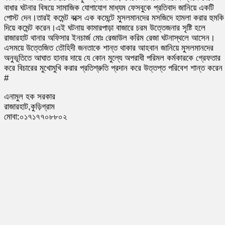
বাধার ঘটনার বিষয়ে সামাজিক যোগাযোগ মাধ্যম ফেসবুকে প্রতিবাদ জানিয়ে একটি
পোস্ট দেন।তারই কমেন্ট বক্সে এক কমেন্টে মুসলমানদের মসজিদে হামলা করার হুমকি
দিয়ে কমেন্ট করেন।এই ঘটনায় কামারপাড়া বাজারে চরম উত্তেজনার সৃষ্টি হলে
রাজারহাট থানার অফিসার ইনচার্জ মোঃ রেজাউল করিম রেজা ঘটনাস্থলে আসেন।
এসময়ে উত্তেজিত তৌহিদী জনতাকে শান্ত থাকার আহবান জানিয়ে মুসলমানদের
অনুভূতিতে আঘাত হানার দায়ে যে কোন মুল্যে অপরাধী পরিমল কর্মকারকে গ্রেফতার
করে বিচারের মুখোমুখি করার প্রতিশ্রুতি প্রদান করে উত্তপ্ত পরিবেশ শান্ত করে
#
এনামুল হক সরকার
রাজারহাট,কুড়িগ্রাম
মোবা:০১৭১৭৭০৮৮০২