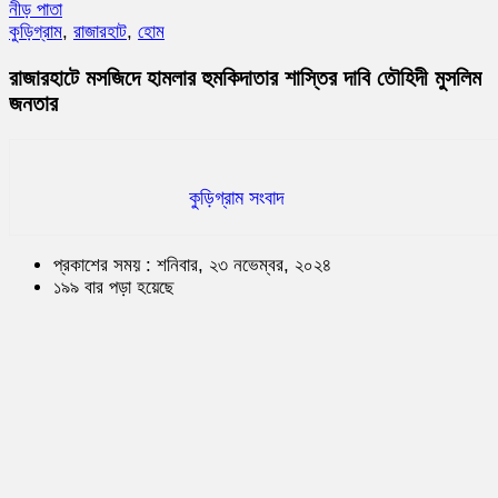
নীড় পাতা
কুড়িগ্রাম
,
রাজারহাট
,
হোম
রাজারহাটে মসজিদে হামলার হুমকিদাতার শাস্তির দাবি তৌহিদী মুসলিম
জনতার
কুড়িগ্রাম সংবাদ
প্রকাশের সময় : শনিবার, ২৩ নভেম্বর, ২০২৪
১৯৯ বার পড়া হয়েছে