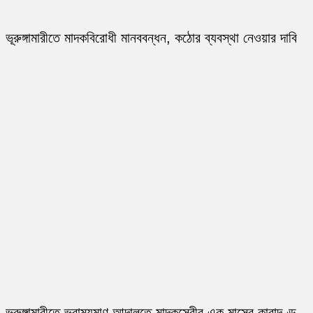
ভূরুঙ্গামারীতে মাদকবিরোধী মানববন্ধন, কঠোর ব্যবস্থা নেওয়ার দাবি
ভূরুঙ্গামারীতে ভ্রাম্যমাণ আদালতে মাদকসেবীর এক মাসের কারাদণ্ড