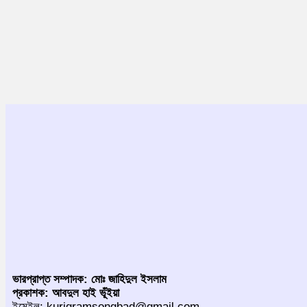
ভারপ্রাপ্ত সম্পাদক: মোঃ জাহিদুল ইসলাম
প্রকাশক: আবদুল হাই ভূঁইয়া
ইমেইল: kurigramsongbad@gmail.com