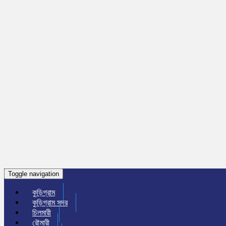
Toggle navigation
কুড়িগ্রাম
কুড়িগ্রাম সদর
চিলমারী
রৌমারী