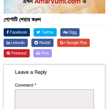
পোস্টটি শেয়ার করুন
Facebook
Twitter
Digg
Linkedin
Reddit
Google Plus
Pinterest
Print
Leave a Reply
Comment
*