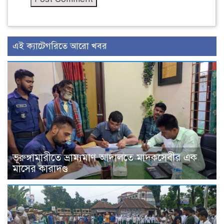
এই ক্যাটেগরিতে আরো খবর
ভূরুঙ্গামারীতে ভ্রাম্যমাণ আদালতে মাদকসেবীর এক
মাসের কারাদণ্ড