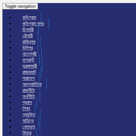
Toggle navigation
কুড়িগ্রাম
কুড়িগ্রাম সদর
চিলমারী
রৌমারী
রাজিবপুর
উলিপুর
নাগেশ্বরী
ফুলবাড়ী
ভুরুঙ্গামারী
রাজারহাট
সারাদেশ
আন্তর্জাতিক
রাজনীতি
অর্থনীতি
প্রবাস
শিক্ষা
প্রযুক্তি
সাহিত্য
খেলাধুলা
ফিচার