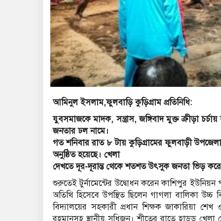
আমিনুল ইসলাম,ফুলবাড়ি কুড়িগ্রাম প্রতিনিধি:
যুবসমাজকে মাদক, সন্ত্রাস, জঙ্গিবাদ মুক্ত ক্রীড়া চর্চ
জনতার ঢল নামে।
গত শনিবার রাত ৮ টায় কুড়িগ্রামের ফুলবাড়ী উপজেলা
অনুষ্ঠিত হয়েছে। খেলা
দেখতে দূর-দূরান্ত থেকে শতশত উৎসুক জনতা ভিড় কর
শুরুতেই টুর্নামেন্টের উদ্বোধন করেন কা‌শিপুর ইউ‌নিয়ন
অতিথি হিসেবে উপস্থিত ছিলেন গাগলা বালিকা উচ্চ বিদ
বিদ্যালয়ের সহকারী প্রধান শিক্ষক জাকারিয়া শেখ ও
রহমানসহ স্থানীয় সুধিজন। শীতের রাতে হাডুডু খেলা