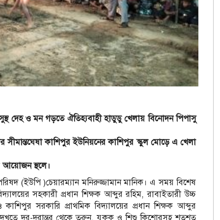
ায় সুস্থ দেহ ও মন গড়তে ঐতিহ্যবাহী হাডুডু খেলায় বিনোদন পিপাসু
র সীমান্তঘেষা কাশিপুর ইউনিয়নের কাশিপুর স্কুল মোড়ে এ খেলা
ে আয়োজন স্থলে।
 পরিষদ (ইউপি )চেয়ারম‌্যান ম‌নিরুজ্জামান মা‌নিক। এ সময় বিশেষ
্যালয়ের সহকারী প্রধান শিক্ষক আব্দুর রহিম, রাবাইতারী উচ্চ
 কাশিপুর সরকারি প্রাথমিক বিদ্যালয়ের প্রধান শিক্ষক আব্দুর
 দেখতে দূর-দূরান্তর থেকে তরুন, যুকক ও শিশু কিশোরসহ শতশত