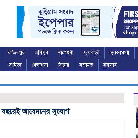
রাজিবপুর
উলিপুর
নাগেশ্বরী
ফুলবাড়ী
ভুরুঙ্গামারী
সাহিত্য
খেলাধুলা
ফিচার
মতামত
ইসলাম
ভূর
১৭ বছরেই আবেদনের সুযোগ