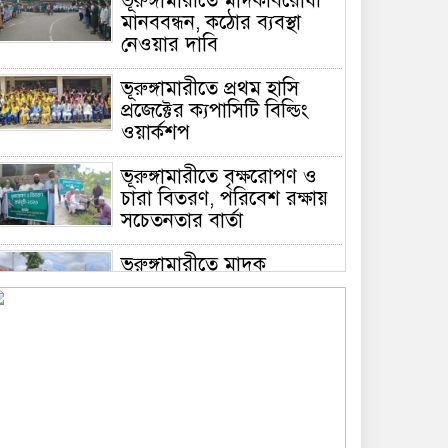
ভূরুঙ্গামারীতে মাদকবিরোধী
মানববন্ধন, কঠোর ব্যবস্থা
নেওয়ার দাবি
ভূরুঙ্গামারীতে প্রথম হাসি
প্রজেক্টের ক্যপাসিটি বিল্ডিং
ওয়ার্কশপ
ভূরুঙ্গামারীতে বৃক্ষরোপণ ও
চারা বিতরণ, পরিবেশ রক্ষায়
সচেতনতার বার্তা
ভূরুঙ্গামারীতে মাদক
প্রতিরোধে মানববন্ধন
ভূরুঙ্গামারীতে ১৭৪০ মিটার
অবৈধ চায়না দুয়ারী জাল জব্দ
করে ধ্বংস করল প্রশাসন