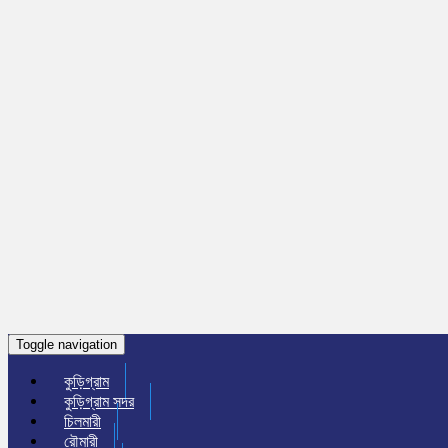
Toggle navigation
কুড়িগ্রাম
কুড়িগ্রাম সদর
চিলমারী
রৌমারী