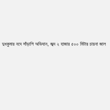
দুধকুমার নদে সাঁড়াশি অভিযান, জব্দ ২ হাজার ৫০০ মিটার চায়না জাল