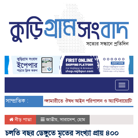
Toggle
naviga
সাম্প্রতিক :
ভূরুঙ্গামারীতে ঔষধ আইন পরিপালন ও অ্যান্টিবায়োটিক নিয়
নীড় পাতা
জাতীয়
,
সারাদেশ
,
হোম
চলতি বছর ডেঙ্গুতে মৃতের সংখ্যা প্রায় ৪০০