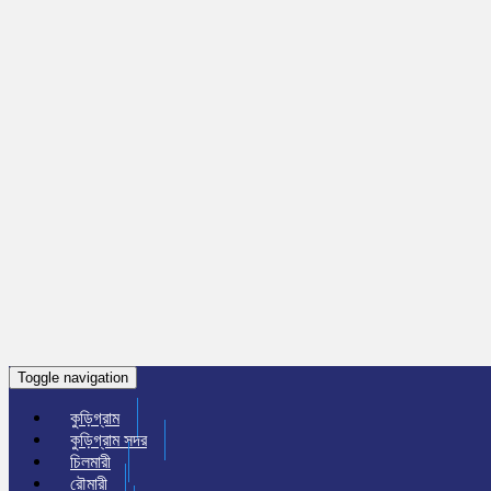
Toggle navigation
কুড়িগ্রাম
কুড়িগ্রাম সদর
চিলমারী
রৌমারী