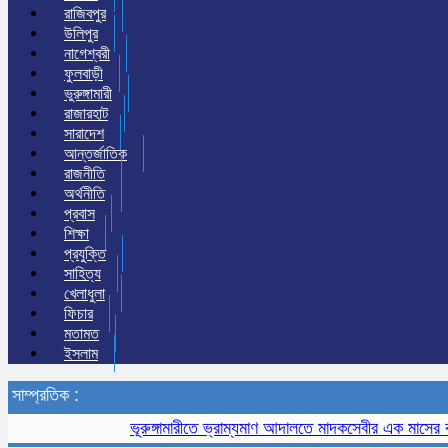
রাজিবপুর
উলিপুর
নাগেশ্বরী
ফুলবাড়ী
ভুরুঙ্গামারী
রাজারহাট
সারাদেশ
আন্তর্জাতিক
রাজনীতি
অর্থনীতি
প্রবাস
শিক্ষা
প্রযুক্তি
সাহিত্য
খেলাধুলা
ফিচার
মতামত
ইসলাম
সাম্প্রতিক :
ভূরুঙ্গামারীতে ভ্রাম্যমাণ আদালতে মাদকসেবীর এক মাসের কারাদণ্