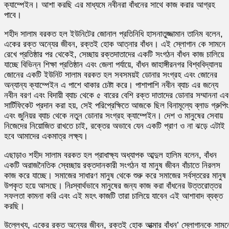
ক্যাম্পেইন। আশা করছি এর মাধ্যমে নবীনরা বাঁধনের সাথে কাজ করার আগ্রহ
পাবে।
শহীদ সালাম বরকত হল ইউনিটের জোনাল প্রতিনিধি হাসনাতুজ্জামান তানিম বলেন,
একের রক্ত অন্যের জীবন, রক্তই হোক আত্নার বাঁধন। এই স্লোগান কে সামনে
রেখে প্রতিষ্ঠার পর থেকেই, সেচ্ছায় রক্তদাতাদের একটি সংগঠন বাঁধন কাজ চালিয়ে
যাচ্ছে বিভিন্ন শিক্ষা প্রতিষ্ঠান এবং জেলা পর্যায়ে, বাঁধন জাহাঙ্গীরনগর বিশ্ববিদ্যালয়
জোনের একটি ইউনিট সালাম বরকত হল সবসময়ই ডোনার সংগ্রহ এবং জোনের
অন্যান্য ক্যাম্পেইন এ পাশে থাকার চেষ্টা করে। পাশাপাশি নবীন ব্যাচ এর জন্যে
নবীন বরণ এবং বিদায়ী ব্যাচ থেকে ৫ বারের বেশি রক্ত দাতাদের ডোনার সম্মাননা এব
সার্টিফিকেট প্রদান করা হয়, সেই পরিপ্রেক্ষিতে আজকে ছিল বিনামূল্যে ব্লাড গ্রুপিং
এবং জুনিয়র ব্যাচ থেকে নতুন ডোনার সংগ্রহ ক্যাম্পেইন। দেশ ও মানুষের সেবায়
নিজেদের নিয়োজিত রাখতে চাই, রক্তের অভাবে যেন একটি প্রাণ ও না ঝড়ে এটাই
হবে আমাদের একমাত্র লক্ষ্য।
এছাড়াও শহীদ সালাম বরকত হল প্রাধাক্ষ্য অধ্যাপক আব্দুল হালিম বলেন, বাঁধন
একটি অরাজনৈতিক স্বেচ্ছায় রক্তদানকারী সংগঠন যা মানুষ জীবন বাঁচাতে নিরলস
কাজ করে যাচ্ছে। সমাজের সাধারণ মানুষ থেকে শুরু করে সমাজের সর্বস্তরের মানুষ
উপকৃত হয়ে আসছে। নিঃস্বার্থভাবে মানুষের জন্য কাজ করা বাঁধনের উত্তরোত্তর
সফলতা কামনা করি এবং এই মহৎ কাজটি তারা চালিয়ে যাবেন এই আশাবাদ ব্যক্ত
করছি।
উল্লেখ্য, একের রক্ত অন্যের জীবন, রক্তই হোক আত্মার বাঁধন’ স্লোগানকে সামন