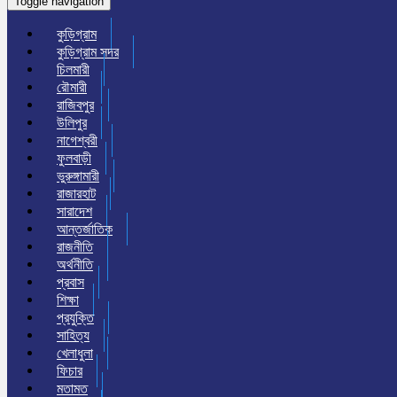
Toggle navigation
কুড়িগ্রাম
কুড়িগ্রাম সদর
চিলমারী
রৌমারী
রাজিবপুর
উলিপুর
নাগেশ্বরী
ফুলবাড়ী
ভুরুঙ্গামারী
রাজারহাট
সারাদেশ
আন্তর্জাতিক
রাজনীতি
অর্থনীতি
প্রবাস
শিক্ষা
প্রযুক্তি
সাহিত্য
খেলাধুলা
ফিচার
মতামত