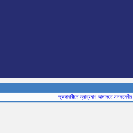
ভূরুঙ্গামারীতে ভ্রাম্যমাণ আদালতে মাদকসেবীর এক ম