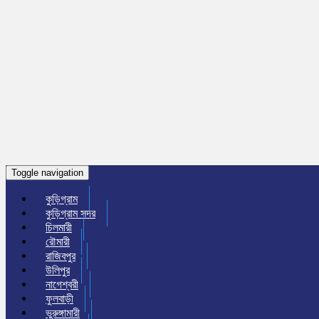
Toggle navigation
কুড়িগ্রাম
কুড়িগ্রাম সদর
চিলমারী
রৌমারী
রাজিবপুর
উলিপুর
নাগেশ্বরী
ফুলবাড়ী
ভুরুঙ্গামারী