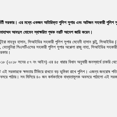
র্বর্তী সরকার। এর মধ্যে একজন অতিরিক্ত পুলিশ সুপার এবং আটজন সহকারী পুলিশ সুপা
 ড. মোহাম্মদ আবদুল মোমেন স্বাক্ষরিত পৃথক নয়টি আদেশ জারি করেন।
ভূঁইয়া মাহবুব হাসান, সিআইডির সহকারী পুলিশ সুপার মেহেদী হাসান ঝন্টু, সিআইডি
য়া, বেতবুনিয়া পিএসটিএসের সহকারী পুলিশ সুপার অপ্পেলা রাজু নাহা, সিআইডির সহকা
 সরকার।
২০১৮ (২০১৮ সনের ৫৭ নং আইন) এর ৪৫ ধারার বিধান অনুযায়ী জনস্বার্থে চাকরি থেক
 এই সরকারকে ক্ষমতায় টিকিয়ে রাখতে বড় ভূমিকা রাখে পুলিশ। এজন্য জনরোষ পতিত হ
বসরে পাঠায়। সব মিলিয়ে ৪০ জন কর্মকর্তাকে বাধ্যতামূলক অবসরে পাঠালো এই সর