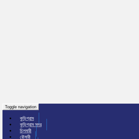
Toggle navigation
কুড়িগ্রাম
কুড়িগ্রাম সদর
চিলমারী
রৌমারী