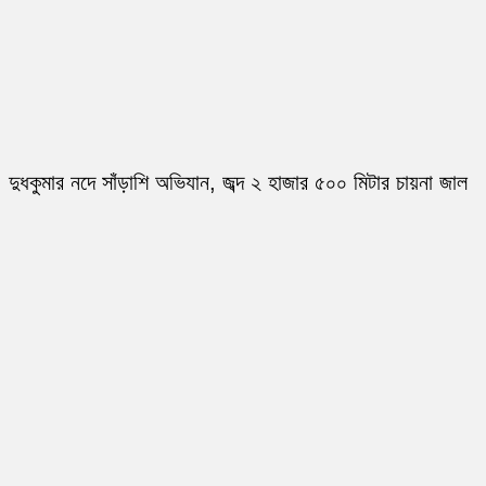
দুধকুমার নদে সাঁড়াশি অভিযান, জব্দ ২ হাজার ৫০০ মিটার চায়না জাল