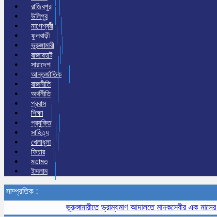
রাজিবপুর
উলিপুর
নাগেশ্বরী
ফুলবাড়ী
ভুরুঙ্গামারী
রাজারহাট
সারাদেশ
আন্তর্জাতিক
রাজনীতি
অর্থনীতি
প্রবাস
শিক্ষা
প্রযুক্তি
সাহিত্য
খেলাধুলা
ফিচার
মতামত
ইসলাম
সাম্প্রতিক :
ভূরুঙ্গামারীতে ভ্রাম্যমাণ আদালতে মাদকসেবীর এক মাসের কারাদণ