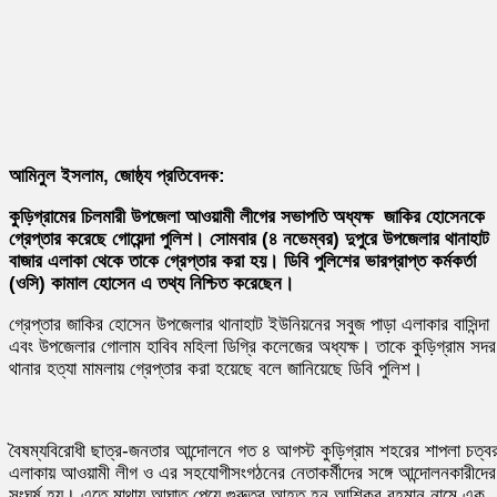
আমিনুল ইসলাম, জোষ্ঠ্য প্রতিবেদক:
কুড়িগ্রামের চিলমারী উপজেলা আওয়ামী লীগের সভাপতি অধ্যক্ষ জাকির হোসেনকে
গ্রেপ্তার করেছে গোয়েন্দা পুলিশ। সোমবার (৪ নভেম্বর) দুপুরে উপজেলার থানাহাট
বাজার এলাকা থেকে তাকে গ্রেপ্তার করা হয়। ডিবি পুলিশের ভারপ্রাপ্ত কর্মকর্তা
(ওসি) কামাল হোসেন এ তথ্য নিশ্চিত করেছেন।
গ্রেপ্তার জাকির হোসেন উপজেলার থানাহাট ইউনিয়নের সবুজ পাড়া এলাকার বাসিন্দা
এবং উপজেলার গোলাম হাবিব মহিলা ডিগ্রি কলেজের অধ্যক্ষ। তাকে কুড়িগ্রাম সদর
থানার হত্যা মামলায় গ্রেপ্তার করা হয়েছে বলে জানিয়েছে ডিবি পুলিশ।
বৈষম্যবিরোধী ছাত্র-জনতার আন্দোলনে গত ৪ আগস্ট কুড়িগ্রাম শহরের শাপলা চত্ব
এলাকায় আওয়ামী লীগ ও এর সহযোগীসংগঠনের নেতাকর্মীদের সঙ্গে আন্দোলনকারীদের
সংঘর্ষ হয়। এতে মাথায় আঘাত পেয়ে গুরুতর আহত হন আশিকুর রহমান নামে এক