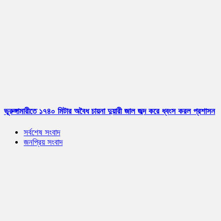
ভূরুঙ্গামারীতে ১৭৪০ মিটার অবৈধ চায়না দুয়ারী জাল জব্দ করে ধ্বংস করল প্রশাসন
সর্বশেষ সংবাদ
জনপ্রিয় সংবাদ