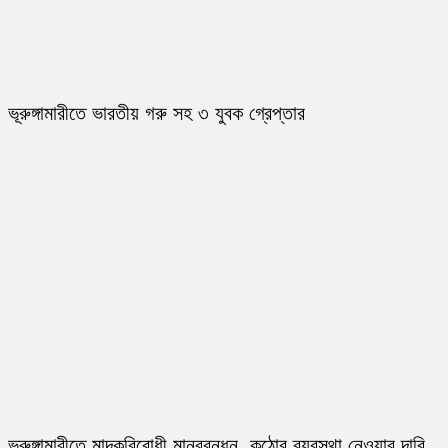
ভূরুঙ্গামারীতে ভারতীয় গরু সহ ৩ যুবক গ্রেপ্তার
ভূরুঙ্গামারীতে মাদকবিরোধী মানববন্ধন, কঠোর ব্যবস্থা নেওয়ার দাবি