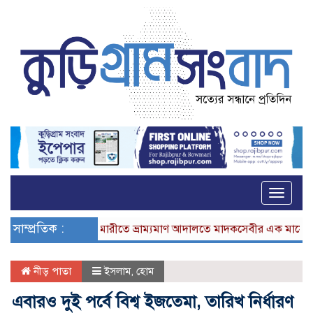
Toggle
naviga
সাম্প্রতিক :
ভূরুঙ্গামারীতে ভ্রাম্যমাণ আদালতে মাদকসেবীর এক মাসের কারাদণ্
নীড় পাতা
ইসলাম
,
হোম
এবারও দুই পর্বে বিশ্ব ইজতেমা, তারিখ নির্ধারণ