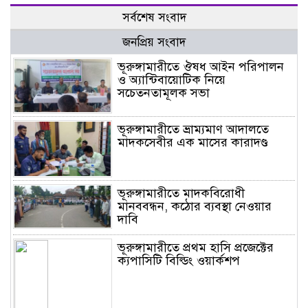
সর্বশেষ সংবাদ
জনপ্রিয় সংবাদ
ভূরুঙ্গামারীতে ঔষধ আইন পরিপালন
ও অ্যান্টিবায়োটিক নিয়ে
সচেতনতামূলক সভা
ভূরুঙ্গামারীতে ভ্রাম্যমাণ আদালতে
মাদকসেবীর এক মাসের কারাদণ্ড
ভূরুঙ্গামারীতে মাদকবিরোধী
মানববন্ধন, কঠোর ব্যবস্থা নেওয়ার
দাবি
ভূরুঙ্গামারীতে প্রথম হাসি প্রজেক্টের
ক্যপাসিটি বিল্ডিং ওয়ার্কশপ