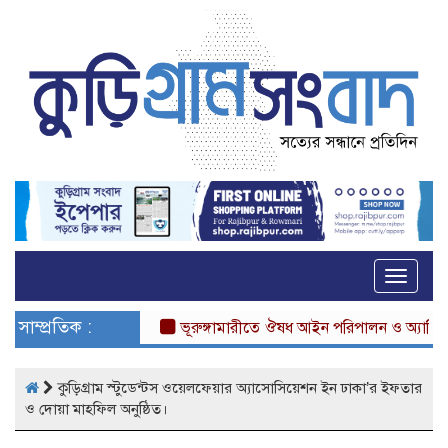
Toggle
naviga
সাম্প্রতিক :
ভূরুঙ্গামারীতে ঔষধ আইন পরিপালন ও অ্যান্টিবায়ো
কুড়িগ্রাম স্টুডেন্টস ওয়েলফেয়ার অ্যাসোসিয়েশন ইন ঢাকা’র ইফতার
ও দোয়া মাহফিল অনুষ্ঠিত।