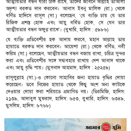
আত্মীয়তার বন্ধন যারা ঠিক রাখে, তাদের জীবনে আল্লাহ তাআলা
অদৃশ্য বরকত দান করবেন। আনাস ইবনু মালিক (রা.) থেকে
বর্ণিত হাদিসে রাসূল (সা.) বলেছেন, ‘যে ব্যক্তি চায় যে তার
রিজিক প্রশস্ত হোক এবং আয়ু বর্ধিত হোক, সে যেন তার
আত্মীয়তার বন্ধন অক্ষুণ্ণ রাখে’। (বুখারি, হাদিস : ৫৯৮৬)
যে ব্যক্তি প্রতিবেশীর হক আদায় করবে, মহান আল্লাহ তার
হায়াতে বরকত দান করবেন। আয়েশা (রা.) থেকে বর্ণিত, নবী
করিম (সা.) বলেছেন, আত্মীয়তার বন্ধন বজায় রাখা, চরিত্র সুন্দর
করা এবং প্রতিবেশীর সঙ্গে সদ্ব্যবহার রাখায় দেশ আবাদ থাকে
এবং আয়ু বৃদ্ধি পায়। (মুসনাদ আহমাদ, হাদিস : ২৫২৫৯)
রাসূলুল্লাহ (সা.)-ও কোনো সাহাবির জন্য হায়াত বৃদ্ধির দোয়া
করেছেন। তবে নিজের হায়াত থেকে কিছু অংশ অন্য কাউকে
দেওয়ার দোয়া করা শরিয়তে প্রমাণিত নয়। (তিরমিজি, হাদিস:
২১৩৯, আদাবুল মুফরাদ, হাদিস: ৬৫৩, বুখারি, হাদিস: ৬৩৪৯,
মুসলিম, হাদিস: ৬৭৬৮)