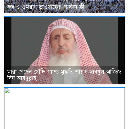
হজ ও ওমরার তাওয়াফের পার্থক্য কী
মারা গেছেন সৌদি গ্র্যান্ড মুফতি শায়খ আবদুল আজিজ
বিন আবদুল্লাহ