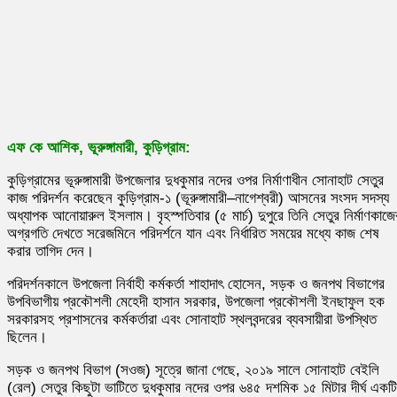
এফ কে আশিক, ভূরুঙ্গামারী, কুড়িগ্রাম:
কুড়িগ্রামের ভূরুঙ্গামারী উপজেলার দুধকুমার নদের ওপর নির্মাণাধীন সোনাহাট সেতুর
কাজ পরিদর্শন করেছেন কুড়িগ্রাম-১ (ভূরুঙ্গামারী–নাগেশ্বরী) আসনের সংসদ সদস্য
অধ্যাপক আনোয়ারুল ইসলাম। বৃহস্পতিবার (৫ মার্চ) দুপুরে তিনি সেতুর নির্মাণকাজে
অগ্রগতি দেখতে সরেজমিনে পরিদর্শনে যান এবং নির্ধারিত সময়ের মধ্যে কাজ শেষ
করার তাগিদ দেন।
পরিদর্শনকালে উপজেলা নির্বাহী কর্মকর্তা শাহাদাৎ হোসেন, সড়ক ও জনপথ বিভাগের
উপবিভাগীয় প্রকৌশলী মেহেদী হাসান সরকার, উপজেলা প্রকৌশলী ইনছাফুল হক
সরকারসহ প্রশাসনের কর্মকর্তারা এবং সোনাহাট স্থলবন্দরের ব্যবসায়ীরা উপস্থিত
ছিলেন।
সড়ক ও জনপথ বিভাগ (সওজ) সূত্রে জানা গেছে, ২০১৯ সালে সোনাহাট বেইলি
(রেল) সেতুর কিছুটা ভাটিতে দুধকুমার নদের ওপর ৬৪৫ দশমিক ১৫ মিটার দীর্ঘ একটি