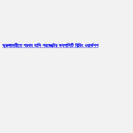
ভূরুঙ্গামারীতে প্রথম হাসি প্রজেক্টের ক্যপাসিটি বিল্ডিং ওয়ার্কশপ