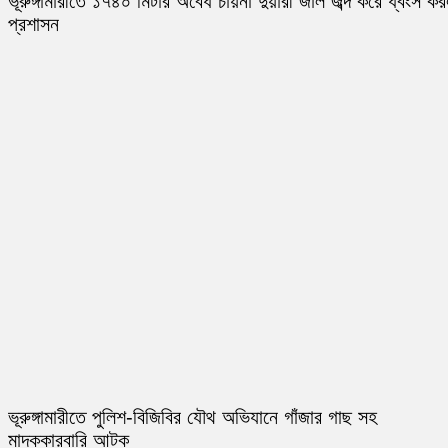
ভূরুঙ্গামারীতে ১৭৪০ মিটার অবৈধ চায়না দুয়ারী জাল জব্দ করে ধ্বংস ক
প্রশাসন
ভূরুঙ্গামারীতে পুলিশ-বিজিবির যৌথ অভিযানে গাঁজার গাছ সহ
মাদককারবারি আটক