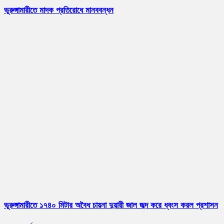
ভূরুঙ্গামারীতে মাদক প্রতিরোধে মানববন্ধন
ভূরুঙ্গামারীতে ১৭৪০ মিটার অবৈধ চায়না দুয়ারী জাল জব্দ করে ধ্বংস করল প্রশাসন