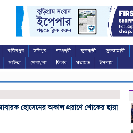
রাজিবপুর
উলিপুর
নাগেশ্বরী
ফুলবাড়ী
ভুরুঙ্গামারী
সাহিত্য
খেলাধুলা
ফিচার
মতামত
ইসলাম
: মোবারক হোসেনের অকাল প্রয়াণে শোকের ছায়া