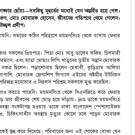
ার ছোঁয়া—সবকিছু মূহুর্তের মধ্যেই যেন অন্তর্হিত হয়ে গেল।
় তরুণ, মোঃ মোবারক হোসেন, জীবনের গতিপথে থেমে গেলেন।
্জ্বল প্রদীপ।
যায়নি। সময়ের কঠিন পরিহাসে ময়মনসিংহ থেকে বাসায় ফেরার
 সকলের প্রিয়পাত্র। পিতা মোঃ আবু তালেব ফকির, চিলমারী
ম্যান, এবং মাতা মোছাঃ লিপি খাতুনের তৃতীয় সন্তান মোবারক
ষত্র ছিলেন। পড়াশোনায় ছিলেন মেধাবী, কুড়িগ্রাম আলিয়া
 পাশাপাশি, মোবারক ফ্রেন্ডশিপ লিগ্যাল এইডের অষ্টমীর ইউনিয়ন
রিচ্ছন্ন মনোভাব ও নিরলস পরিশ্রম সকলকে মুগ্ধ করেছিল।
 কল্পনাও করতে পারেনি। ময়মনসিংহ থেকে সিএনজিতে করে ফেরার
র মোড় তার জীবনের শেষ মোড় হয়ে দাঁড়ায়। দ্রুত তাকে ময়মনসিংহ
স্থা সংকটাপন্ন হওয়ায় তাকে ঢাকা বাংলাদেশ স্পেশালাইজড
ত্ত্বেও, চিকিৎসাধীন অবস্থায় মৃত্যুর কোলে ঢলে পড়েন মোবারক
াকেই স্তব্ধ করে দিয়েছে। পরিবারের জন্য এই শোকের বোঝা যেন