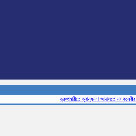
ভূরুঙ্গামারীতে ভ্রাম্যমাণ আদালতে মাদকসেবীর এক ম