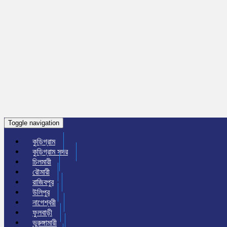
Toggle navigation
কুড়িগ্রাম
কুড়িগ্রাম সদর
চিলমারী
রৌমারী
রাজিবপুর
উলিপুর
নাগেশ্বরী
ফুলবাড়ী
ভুরুঙ্গামারী