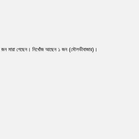
বাজারে ১ জন মারা গেছেন। নিখোঁজ আছেন ১ জন (মৌলভীবাজার)।