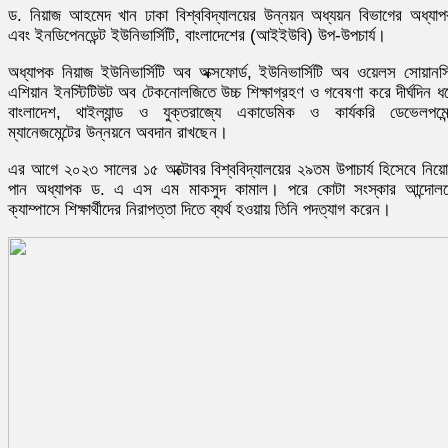
ড. নিয়াজ আহমেদ খান ঢাকা বিশ্ববিদ্যালয়ের উন্নয়ন অধ্যয়ন বিভাগের অধ্যা
এবং ইনডিপেনডেন্ট ইউনিভার্সিটি, বাংলাদেশের (আইইউবি) উপ-উপচার্য।
অধ্যাপক নিয়াজ ইউনিভার্সিটি অব অক্সফোর্ড, ইউনিভার্সিটি অব ওয়েলস সোয়ানস
এশিয়ান ইনস্টিটিউট অব টেকনোলজিতে উচ্চ শিক্ষাগ্রহণ ও গবেষণা করে দীর্ঘদিন ধ
বাংলাদেশ, থাইল্যান্ড ও যুক্তরাজ্যে একাডেমিক ও কার্যকরি ডেভেলপমেন
ম্যানেজমেন্টের উন্নয়নে অবদান রাখছেন।
এর আগে ২০২৩ সালের ১৫ অক্টোবর বিশ্ববিদ্যালয়ের ২৯তম উপাচার্য হিসেবে নিয়
পান অধ্যাপক ড. এ এস এম মাকসুদ কামাল। পরে কোটা সংস্কার আন্দোল
ক্যাম্পাসে শিক্ষার্থীদের নিরাপত্তা দিতে ব্যর্থ হওয়ায় তিনি পদত্যাগ করেন।