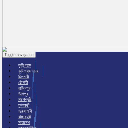
Toggle navigation
কুড়িগ্রাম
কুড়িগ্রাম সদর
চিলমারী
রৌমারী
রাজিবপুর
উলিপুর
নাগেশ্বরী
ফুলবাড়ী
ভুরুঙ্গামারী
রাজারহাট
সারাদেশ