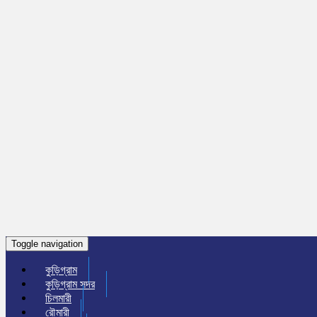
Toggle navigation
কুড়িগ্রাম
কুড়িগ্রাম সদর
চিলমারী
রৌমারী