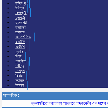
রাজিবপুর
উলিপুর
নাগেশ্বরী
ফুলবাড়ী
ভুরুঙ্গামারী
রাজারহাট
সারাদেশ
আন্তর্জাতিক
রাজনীতি
অর্থনীতি
প্রবাস
শিক্ষা
প্রযুক্তি
সাহিত্য
খেলাধুলা
ফিচার
মতামত
ইসলাম
সাম্প্রতিক :
ভূরুঙ্গামারীতে ভ্রাম্যমাণ আদালতে মাদকসেবীর এক মাসের কারাদণ্