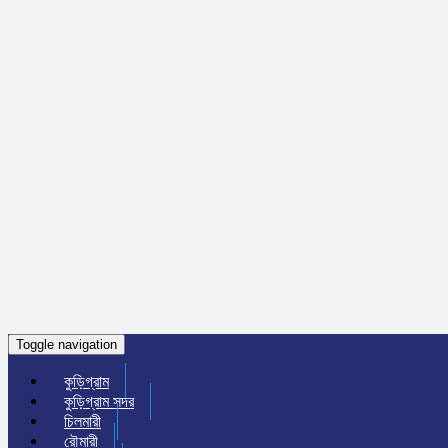
Toggle navigation
কুড়িগ্রাম
কুড়িগ্রাম সদর
চিলমারী
রৌমারী