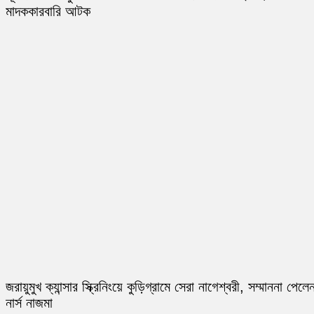
মাদককারবারি আটক
জরায়ুমুখ ক্যান্সার স্ক্রিনিংয়ে কুড়িগ্রামে সেরা নাগেশ্বরী, সম্মাননা পেলে
নার্স নাজমা