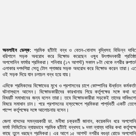
অনলাইন ডেস্ক:
শ্রমিক ছাঁটাই বন্ধ ও বেতন-বোনাস বৃদ্ধিসহ বিভিন্ন দাবি
বরিশালে সড়ক অবরোধ করে বিক্ষোভ করেছেন ওষুধ উৎপাদনকারী প্রতিষ্ঠ
অপসোনিন ফার্মার শ্রমিকরা। শনিবার (১৭ আগস্ট) সকাল ৮টা থেকে নগরীর রুপাত
এলাকার দপদপিয়া সেতু টোল প্লাজার সড়ক অবরোধ করে বিক্ষোভ করেন তারা। এ
ওই সড়ক দিয়ে যান চলাচল বন্ধ হয়ে যায়।
এদিকে শ্রমিকদের বিক্ষোভের মুখে ও প্রশাসনের চাপে কোম্পানির ঊর্ধ্বতন কর্মকর্তা
ঘটনাস্থলে আসেন। বিক্ষোভকারীদের কারখানায় গিয়ে কর্তৃপক্ষের সঙ্গে কথা ব
বিষয়টি সমাধানের জন্য বলেন তারা। তবে বিক্ষোভকারীরা সড়কেই তাদের দাবিগুল
বিষয়ে সমাধান চান। পরে প্রশাসনের হস্তক্ষেপে শ্রমিকরা পার্শ্ববর্তী একটি তেল
পাম্পে কর্তৃপক্ষের সঙ্গে আলোচনায় বসেন।
জেলা বাসদের সমন্বয়কারী ডা. মনীষা চক্রবর্তী জানান, কয়েকদিন ধরে অপসোন
ফার্মা লিমিটেডে ন্যায়ভাবে শ্রমিক ছাঁটাই বন্ধসহ ৯ দফা ন্যায্য দাবির কথা কর্তৃপক্ষ
কাছে তুলে ধরছেন শ্রমিকরা। এর আগে ১৫ আগস্ট নগরীর বগুড়া রোডে অপসোন