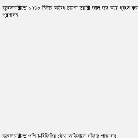
ভূরুঙ্গামারীতে ১৭৪০ মিটার অবৈধ চায়না দুয়ারী জাল জব্দ করে ধ্বংস ক
প্রশাসন
ভূরুঙ্গামারীতে পুলিশ-বিজিবির যৌথ অভিযানে গাঁজার গাছ সহ