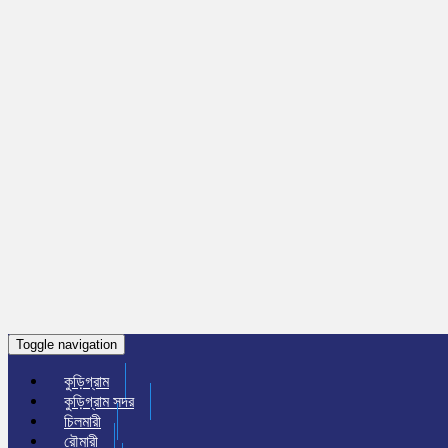
Toggle navigation
কুড়িগ্রাম
কুড়িগ্রাম সদর
চিলমারী
রৌমারী