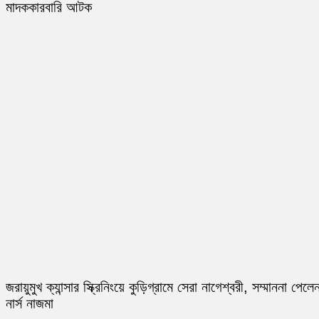
মাদককারবারি আটক
জরায়ুমুখ ক্যান্সার স্ক্রিনিংয়ে কুড়িগ্রামে সেরা নাগেশ্বরী, সম্মাননা পেলে
নার্স নাজমা