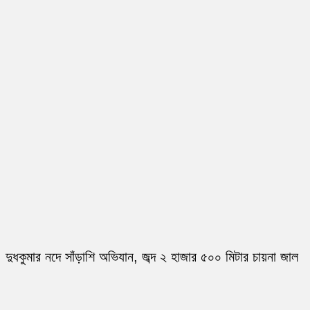
দুধকুমার নদে সাঁড়াশি অভিযান, জব্দ ২ হাজার ৫০০ মিটার চায়না জাল