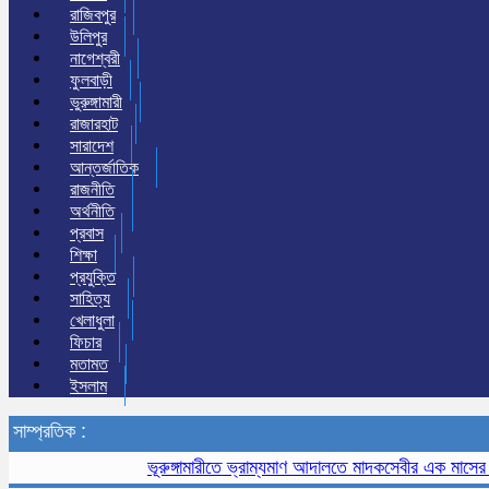
রাজিবপুর
উলিপুর
নাগেশ্বরী
ফুলবাড়ী
ভুরুঙ্গামারী
রাজারহাট
সারাদেশ
আন্তর্জাতিক
রাজনীতি
অর্থনীতি
প্রবাস
শিক্ষা
প্রযুক্তি
সাহিত্য
খেলাধুলা
ফিচার
মতামত
ইসলাম
সাম্প্রতিক :
ভূরুঙ্গামারীতে ভ্রাম্যমাণ আদালতে মাদকসেবীর এক মাসের কারাদণ