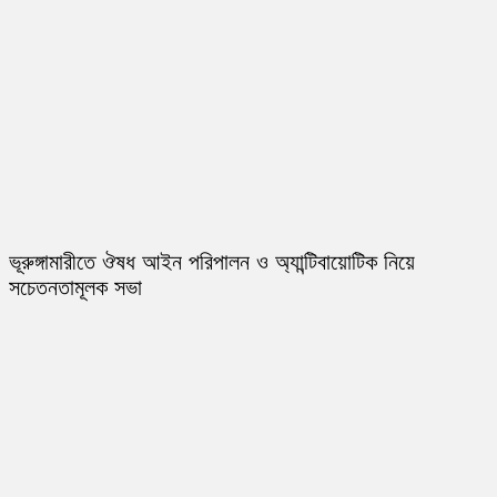
ভূরুঙ্গামারীতে ঔষধ আইন পরিপালন ও অ্যান্টিবায়োটিক নিয়ে
সচেতনতামূলক সভা