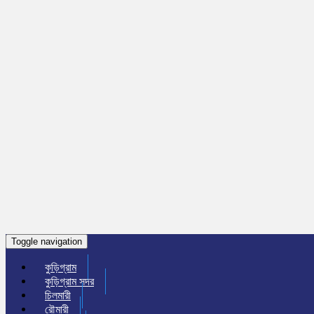
Toggle navigation
কুড়িগ্রাম
কুড়িগ্রাম সদর
চিলমারী
রৌমারী