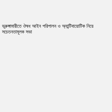
ভূরুঙ্গামারীতে ঔষধ আইন পরিপালন ও অ্যান্টিবায়োটিক নিয়ে
সচেতনতামূলক সভা