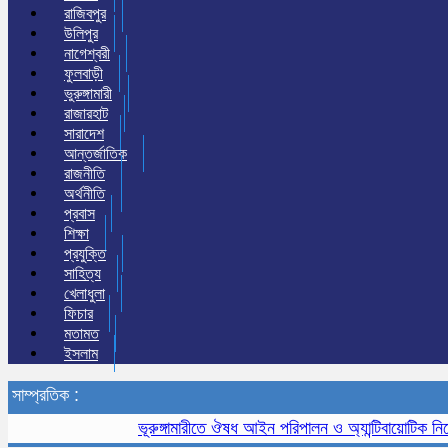
রাজিবপুর
উলিপুর
নাগেশ্বরী
ফুলবাড়ী
ভুরুঙ্গামারী
রাজারহাট
সারাদেশ
আন্তর্জাতিক
রাজনীতি
অর্থনীতি
প্রবাস
শিক্ষা
প্রযুক্তি
সাহিত্য
খেলাধুলা
ফিচার
মতামত
ইসলাম
সাম্প্রতিক :
ভূরুঙ্গামারীতে ঔষধ আইন পরিপালন ও অ্যান্টিবায়োটিক নিয়ে সচ