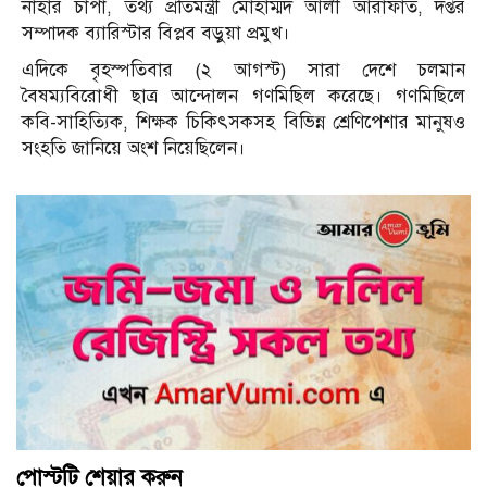
নাহার চাপা, তথ্য প্রতিমন্ত্রী মোহাম্মদ আলী আরাফাত, দপ্তর
সম্পাদক ব্যারিস্টার বিপ্লব বড়ুয়া প্রমুখ।
এদিকে বৃহস্পতিবার (২ আগস্ট) সারা দেশে চলমান
বৈষম্যবিরোধী ছাত্র আন্দোলন গণমিছিল করেছে। গণমিছিলে
কবি-সাহিত্যিক, শিক্ষক চিকিৎসকসহ বিভিন্ন শ্রেণিপেশার মানুষও
সংহতি জানিয়ে অংশ নিয়েছিলেন।
পোস্টটি শেয়ার করুন