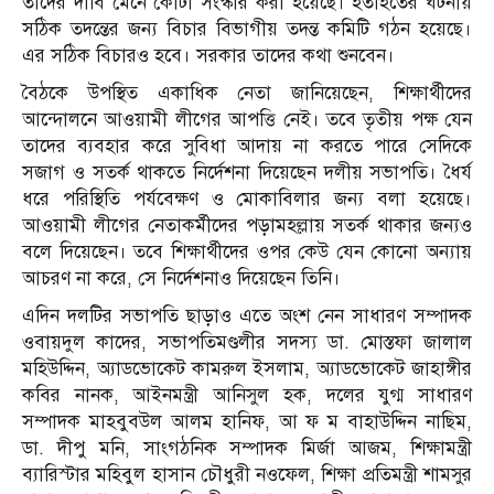
তাদের দাবি মেনে কোটা সংস্কার করা হয়েছে। হতাহতের ঘটনায়
সঠিক তদন্তের জন্য বিচার বিভাগীয় তদন্ত কমিটি গঠন হয়েছে।
এর সঠিক বিচারও হবে। সরকার তাদের কথা শুনবেন।
বৈঠকে উপস্থিত একাধিক নেতা জানিয়েছেন, শিক্ষার্থীদের
আন্দোলনে আওয়ামী লীগের আপত্তি নেই। তবে তৃতীয় পক্ষ যেন
তাদের ব্যবহার করে সুবিধা আদায় না করতে পারে সেদিকে
সজাগ ও সতর্ক থাকতে নির্দেশনা দিয়েছেন দলীয় সভাপতি। ধৈর্য
ধরে পরিস্থিতি পর্যবেক্ষণ ও মোকাবিলার জন্য বলা হয়েছে।
আওয়ামী লীগের নেতাকর্মীদের পড়ামহল্লায় সতর্ক থাকার জন্যও
বলে দিয়েছেন। তবে শিক্ষার্থীদের ওপর কেউ যেন কোনো অন্যায়
আচরণ না করে, সে নির্দেশনাও দিয়েছেন তিনি।
এদিন দলটির সভাপতি ছাড়াও এতে অংশ নেন সাধারণ সম্পাদক
ওবায়দুল কাদের, সভাপতিমণ্ডলীর সদস্য ডা. মোস্তফা জালাল
মহিউদ্দিন, অ্যাডভোকেট কামরুল ইসলাম, অ্যাডভোকেট জাহাঙ্গীর
কবির নানক, আইনমন্ত্রী আনিসুল হক, দলের যুগ্ম সাধারণ
সম্পাদক মাহবুবউল আলম হানিফ, আ ফ ম বাহাউদ্দিন নাছিম,
ডা. দীপু মনি, সাংগঠনিক সম্পাদক মির্জা আজম, শিক্ষামন্ত্রী
ব্যারিস্টার মহিবুল হাসান চৌধুরী নওফেল, শিক্ষা প্রতিমন্ত্রী শামসুর