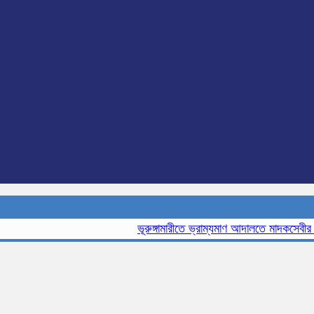
ভূরুঙ্গামারীতে ভ্রাম্যমাণ আদালতে মাদকসেবীর এক ম