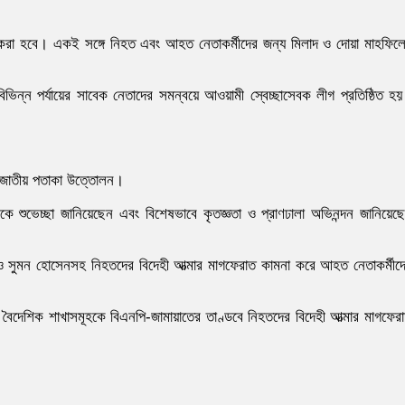
ন করা হবে। একই সঙ্গে নিহত এবং আহত নেতাকর্মীদের জন্য মিলাদ ও দোয়া মাহফিল
িভিন্ন পর্যায়ের সাবেক নেতাদের সমন্বয়ে আওয়ামী স্বেচ্ছাসেবক লীগ প্রতিষ্ঠিত হ
য় ও জাতীয় পতাকা উত্তোলন।
 শুভেচ্ছা জানিয়েছেন এবং বিশেষভাবে কৃতজ্ঞতা ও প্রাণঢালা অভিনন্দন জানিয়েছ
া ও সুমন হোসেনসহ নিহতদের বিদেহী আত্মার মাগফেরাত কামনা করে আহত নেতাকর্মীদ
 বৈদেশিক শাখাসমূহকে বিএনপি-জামায়াতের তাণ্ডবে নিহতদের বিদেহী আত্মার মাগফের