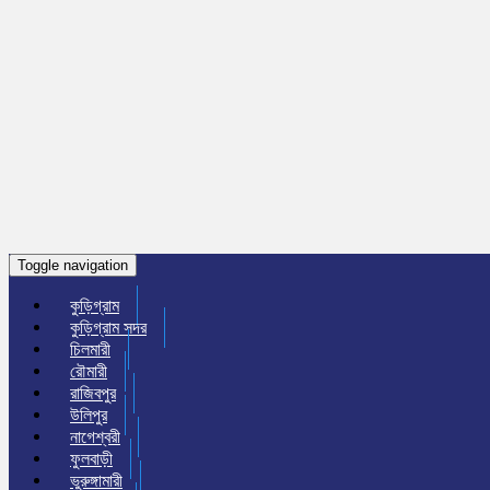
Toggle navigation
কুড়িগ্রাম
কুড়িগ্রাম সদর
চিলমারী
রৌমারী
রাজিবপুর
উলিপুর
নাগেশ্বরী
ফুলবাড়ী
ভুরুঙ্গামারী