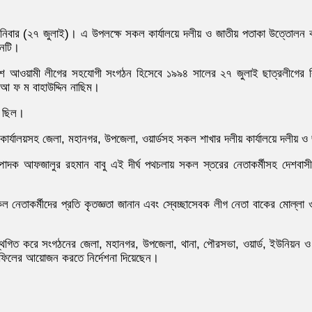
িকী শনিবার (২৭ জুলাই)। এ উপলক্ষে সকল কার্যালয়ে দলীয় ও জাতীয় পতাকা উত্তোল
ঠনটি।
নির্দেশে আওয়ামী লীগের সহযোগী সংগঠন হিসেবে ১৯৯৪ সালের ২৭ জুলাই ছাত্রলীগের ব
ক আ ফ ম বাহাউদ্দিন নাছিম।
ে ছিল।
্দ্রীয় কার্যালয়সহ জেলা, মহানগর, উপজেলা, ওয়ার্ডসহ সকল শাখার দলীয় কার্যালয়ে দলী
াদক আফজালুর রহমান বাবু এই দীর্ঘ পথচলায় সকল স্তরের নেতাকর্মীসহ দেশবাসীকে
 নেতাকর্মীদের প্রতি কৃতজ্ঞতা জানান এবং স্বেচ্ছাসেবক লীগ নেতা বাকের মোল্ল
ি স্থগিত করে সংগঠনের জেলা, মহানগর, উপজেলা, থানা, পৌরসভা, ওয়ার্ড, ইউনিয়ন ও
াহফিলের আয়োজন করতে নির্দেশনা দিয়েছেন।