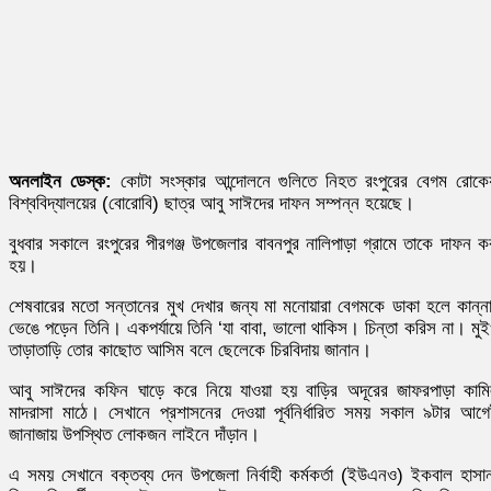
অনলাইন ডেস্ক:
কোটা সংস্কার আন্দোলনে গুলিতে নিহত রংপুরের বেগম রোকে
বিশ্ববিদ্যালয়ের (বোরোবি) ছাত্র আবু সাঈদের দাফন সম্পন্ন হয়েছে।
বুধবার সকালে রংপুরের পীরগঞ্জ উপজেলার বাবনপুর নালিপাড়া গ্রামে তাকে দাফন ক
হয়।
শেষবারের মতো সন্তানের মুখ দেখার জন্য মা মনোয়ারা বেগমকে ডাকা হলে কান্ন
ভেঙে পড়েন তিনি। একপর্যায়ে তিনি ‘যা বাবা, ভালো থাকিস। চিন্তা করিস না। মু
তাড়াতাড়ি তোর কাছোত আসিম বলে ছেলেকে চিরবিদায় জানান।
আবু সাঈদের কফিন ঘাড়ে করে নিয়ে যাওয়া হয় বাড়ির অদূরের জাফরপাড়া কাম
মাদরাসা মাঠে। সেখানে প্রশাসনের দেওয়া পূর্বনির্ধারিত সময় সকাল ৯টার আগ
জানাজায় উপস্থিত লোকজন লাইনে দাঁড়ান।
এ সময় সেখানে বক্তব্য দেন উপজেলা নির্বাহী কর্মকর্তা (ইউএনও) ইকবাল হাসা