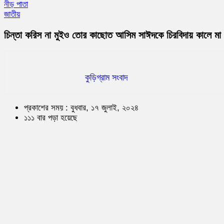
নীড় পাতা
জাতীয়
চিন্তা করিস না মুইও তোর কাছোত আসিম সাঈদকে চিরবিদায় কালে মা
কুড়িগ্রাম সংবাদ
প্রকাশের সময় : বুধবার, ১৭ জুলাই, ২০২৪
১১১ বার পড়া হয়েছে