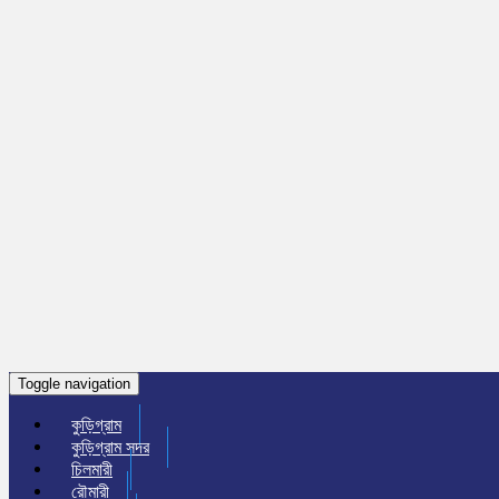
Toggle navigation
কুড়িগ্রাম
কুড়িগ্রাম সদর
চিলমারী
রৌমারী