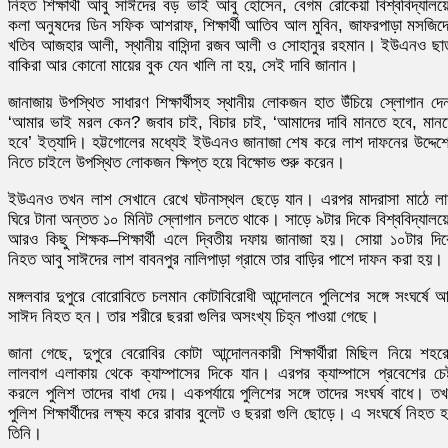
নিহত শিক্ষার্থী আবু সাঈদের বড় ভাই আবু হোসেন, বেগম রোকেয়া বিশ্ববিদ্যালয়
কলা অনুষদের ডিন সফিক আশরাফ, শিক্ষার্থী আতিব আল মুবিন, জাফরপাড়া মসজিদ
খতিব আজহার আলী, স্থানীয় বাসিন্দা রজব আলী ও সোহানুর রহমান। ইউএনও ছা
বাকিরা আর কোনো মায়ের বুক যেন খালি না হয়, সেই দাবি জানান।
জানাজায় উপস্থিত সাধারণ শিক্ষার্থীসহ স্থানীয় লোকজন হাত উঁচিয়ে স্লোগান দে
‘আমার ভাই মরল কেন? জবাব চাই, বিচার চাই, ‘আমাদের দাবি মানতে হবে, মান
হবে’ ইত্যাদি। হট্টগোলের মধ্যেই ইউএনও জানাজা শেষ করে লাশ দাফনের উদ্দেশ্
নিতে চাইলে উপস্থিত লোকজন ক্ষিপ্ত হয়ে বিক্ষোভ শুরু করেন।
ইউএনও তখন লাশ সেখানে রেখে ঘটনাস্থল ছেড়ে যান। এরপর মাদরাসা মাঠে ল
ঘিরে টানা অন্তত ১০ মিনিট স্লোগান চলতে থাকে। সাড়ে ৯টার দিকে বিশ্ববিদ্যালয়
আরও কিছু শিক্ষক–শিক্ষার্থী এলে দ্বিতীয় দফায় জানাজা হয়। সোয়া ১০টার দি
নিহত আবু সাঈদের লাশ বাবনপুর নালিপাড়া গ্রামে তার বাড়ির পাশে দাফন করা হয়।
মঙ্গলবার দুপুরে বোরোবিতে চলমান কোটাবিরোধী আন্দোলনে পুলিশের সঙ্গে সংঘর্ষে আ
সাঈদ নিহত হন। তার শরীরে ছররা গুলির অসংখ্য চিহ্ন পাওয়া গেছে।
জানা গেছে, দুপুরে বেরোবির কোটা আন্দোলনকারী শিক্ষার্থীরা মিছিল নিয়ে শহর
লালবাগ এলাকায় থেকে ক্যাম্পাসের দিকে যান। এরপর ক্যাম্পাসে প্রবেশের চেষ্
করলে পুলিশ তাদের বাধা দেয়। একপর্যায়ে পুলিশের সঙ্গে তাদের সংঘর্ষ বাধে। ত
পুলিশ শিক্ষার্থীদের লক্ষ্য করে রাবার বুলেট ও ছররা গুলি ছোড়ে। এ সংঘর্ষে নিহত 
তিনি।