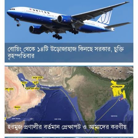
বোয়িং থেকে ১৪টি উড়োজাহাজ কিনছে সরকার, চুক্তি
বৃহস্পতিবার
হরমুজ প্রণালীর বর্তমান প্রেক্ষাপট ও আমাদের করণীয়