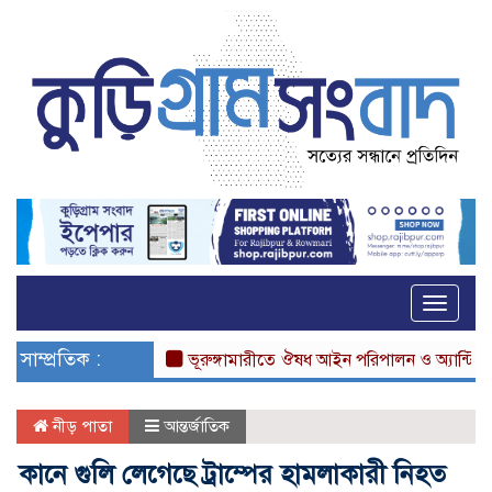
Toggle
naviga
সাম্প্রতিক :
ভূরুঙ্গামারীতে ঔষধ আইন পরিপালন ও অ্যান্টিবায়োটিক ন
নীড় পাতা
আন্তর্জাতিক
কানে গুলি লেগেছে ট্রাম্পের হামলাকারী নিহত