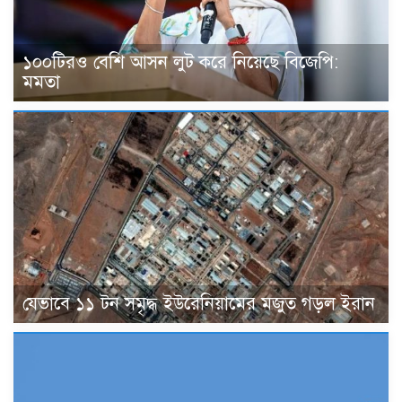
১০০টিরও বেশি আসন লুট করে নিয়েছে বিজেপি:
মমতা
যেভাবে ১১ টন সমৃদ্ধ ইউরেনিয়ামের মজুত গড়ল ইরান