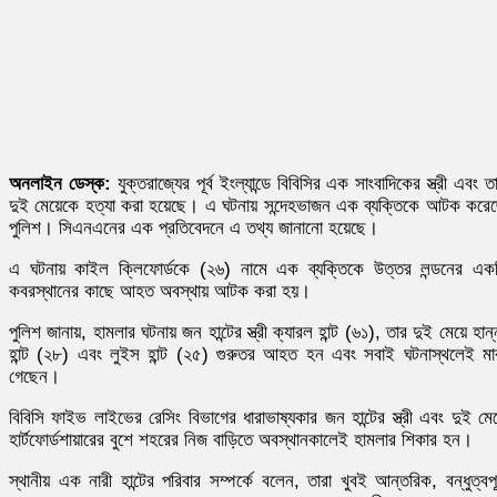
অনলাইন ডেস্ক:
যুক্তরাজ্যের পূর্ব ইংল্যান্ডে বিবিসির এক সাংবাদিকের স্ত্রী এবং ত
দুই মেয়েকে হত্যা করা হয়েছে। এ ঘটনায় সন্দেহভাজন এক ব্যক্তিকে আটক করে
পুলিশ। সিএনএনের এক প্রতিবেদনে এ তথ্য জানানো হয়েছে।
এ ঘটনায় কাইল ক্লিফোর্ডকে (২৬) নামে এক ব্যক্তিকে উত্তর লন্ডনের এক
কবরস্থানের কাছে আহত অবস্থায় আটক করা হয়।
পুলিশ জানায়, হামলার ঘটনায় জন হান্টের স্ত্রী ক্যারল হান্ট (৬১), তার দুই মেয়ে হান্
হান্ট (২৮) এবং লুইস হান্ট (২৫) গুরুতর আহত হন এবং সবাই ঘটনাস্থলেই মা
গেছেন।
বিবিসি ফাইভ লাইভের রেসিং বিভাগের ধারাভাষ্যকার জন হান্টের স্ত্রী এবং দুই মে
হার্টফোর্ডশায়ারের বুশে শহরের নিজ বাড়িতে অবস্থানকালেই হামলার শিকার হন।
স্থানীয় এক নারী হান্টের পরিবার সম্পর্কে বলেন, তারা খুবই আন্তরিক, বন্ধুত্বপূর