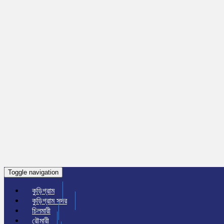
Toggle navigation
কুড়িগ্রাম
কুড়িগ্রাম সদর
চিলমারী
রৌমারী