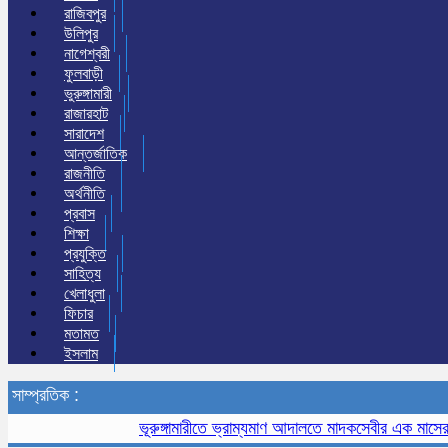
রাজিবপুর
উলিপুর
নাগেশ্বরী
ফুলবাড়ী
ভুরুঙ্গামারী
রাজারহাট
সারাদেশ
আন্তর্জাতিক
রাজনীতি
অর্থনীতি
প্রবাস
শিক্ষা
প্রযুক্তি
সাহিত্য
খেলাধুলা
ফিচার
মতামত
ইসলাম
সাম্প্রতিক :
ভূরুঙ্গামারীতে ভ্রাম্যমাণ আদালতে মাদকসেবীর এক মাসের কারাদ