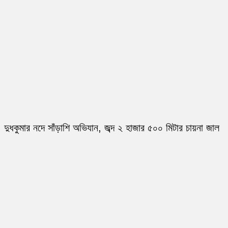
দুধকুমার নদে সাঁড়াশি অভিযান, জব্দ ২ হাজার ৫০০ মিটার চায়না জাল