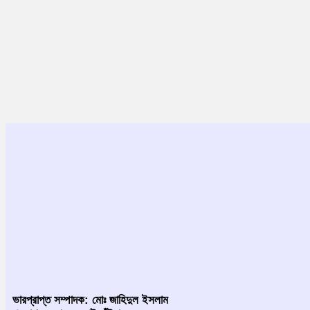
ভারপ্রাপ্ত সম্পাদক: মোঃ জাহিদুল ইসলাম