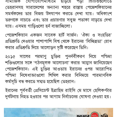
সামাজিক যোগাযোগমাধ্যমে ছড়িয়ে পড়া ভিডিওগুলোতে
তেহরানসহ সারাদেশের অন্যান্য শহরে রাস্তায় পেজেশকিয়ানের
সমর্থকদের তার বিজয় উদযাপন করতে দেখা যায়। অধিকাংশ
তরুণকে নাচতে এবং তার প্রচারণার সবুজ পতাকা নাড়তে দেখা
যায়। এসময় গাড়িগুলো হর্ন বাজাচ্ছিলো।
পেজেশকিয়ান একজন সাবেক হার্ট সার্জন। ‘ঐক্য ও সংহতির’
প্রতিশ্রুতি দেওয়ার পাশাপাশি বিশ্ব থেকে ইরানের ‘বিচ্ছিন্নতা’ রোধ
করার প্রতিশ্রুতি দিয়ে আলোড়ন সৃষ্টি করেছেন তিনি।
২০১৫ সালের পরমাণু চুক্তির পুনর্নবীকরণ নিয়ে পশ্চিমা
শক্তিগুলোর সঙ্গে ‘গঠনমূলক আলোচনা’ করার আহ্বান জানিয়েছেন
পেজেশকিয়ান। এই চুক্তির আওতায় ইরানের ওপর আরোপিত
পশ্চিমা নিষেধাজ্ঞাগুলো শিথিল করার বিনিময়ে পারমাণবিক
কর্মসূচি বন্ধ করতে সম্মত হয়েছিল তেহরান।
ইরানের পূর্ববর্তী প্রেসিডেন্ট ইব্রাহিম রাইসি মে মাসে হেলিকপ্টার
দুর্ঘটনায় নিহত হওয়ার পর আগাম নির্বাচনের ঘোষণা দেওয়া হয়।