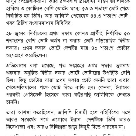
মাসুদ পেজেশকিয়ান। কট্টর রক্ষণশীল প্রতিদ্বন্দ্বী সাঈদ জালিলিকে
হারিয়ে ৩ কোটিরও বেশি ভোটের মধ্যে ৫৩.৩ শতাংশ ভোট পেয়ে
নির্বাচিত হন তিনি। আর জালিলি পেয়েছেন ৪৪.৩ শতাংশ ভোট।
খবর ব্রিটিশ সংবাদমাধ্যম বিবিসির।
২৮ জুনের নির্বাচনের প্রথম দফায় কোনও প্রার্থীই নির্ধারিত ৫০
শতাংশের বেশি ভোট অর্জন না করায় ভোট গড়িয়েছিল দ্বিতীয়
দফায়। প্রথম দফার ভোটে দেশটির মাত্র ৪০ শতাংশ ভোটার
অংশগ্রহণ করেছিলেন।
প্রতিবেদনে বলা হয়েছে, গত সপ্তাহের প্রথম দফার তুলনায়
শুক্রবার অনুষ্ঠিত দ্বিতীয় দফার ভোটে ভোটারের উপস্থিতি বেশি
ছিল। কিছু ভোটার যারা প্রথম দফায় ভোট দেননি তারা এবার
পেজেশকিয়ানের পক্ষে ভোট দিতে রাজি হন। কেননা, ইরানের
পরবর্তী প্রেসিডেন্ট হিসেবে তারা কট্টরপন্থি জালিলিকে দেখতে
চাননি।
তারা আশঙ্কা করেছিলেন, জালিলি বিজয়ী হলে বহির্বিশ্বের সঙ্গে
আরও সংঘর্ষের পথে এগোবে ইরান। দেশটিকে তিনি আরও
নিষেধাজ্ঞা এবং আরও বিচ্ছিন্নতা ছাড়া কিছুই দিতে পারবেন না।