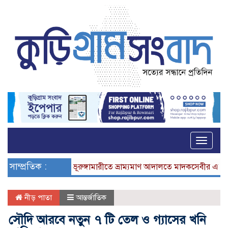
Toggle
naviga
সাম্প্রতিক :
ভূরুঙ্গামারীতে ভ্রাম্যমাণ আদালতে মাদকসেবীর এক মাসের কার
নীড় পাতা
আন্তর্জাতিক
সৌদি আরবে নতুন ৭ টি তেল ও গ্যাসের খনি