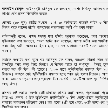
অনলাইন ডেস্ক:
আইনমন্ত্রী আনিসুল হক বলেছেন, দেশের বিভিন্ন আদালতে 
লাখের বেশি মামলা বিচারাধীন রয়েছে।
রোববার (৩০ জুন) জাতীয় সংসদে ২০২৪-২৫ অর্থবছরের বাজেটে আইন ও বিচ
বিভাগ খাতে বরাদ্দের ছাঁটাই প্রস্তাবের আলোচনায় মন্ত্রী এই তথ্য জানান
আইনমন্ত্রী বলেন, সংসদ সদস্য যারা ছাঁটাই প্রস্তাব করেছেন, তারা অত্যন
যুক্তিসঙ্গত কথা বলেছেন, মামলা জটের কথা বলেছেন, মামলা জটের কথা অস্বীক
করার কিছু নেই। আজকের হিসাব হচ্ছে ৪১ লাখ ৯ হাজার ৭৫৫টি মামলা আদাল
আছে।
বিচারক সংকটের কথা তুলে ধরে আনিসুল হক বলেন, যতগুলো মামলা আছে ত
নিষ্পত্তি করার জন্য বিচার বিভাগে যে বিচারক আছে তা অপ্রতুল। কিন্তু তুল
করতে হবে কী ছিল, কী হয়েছে। ২০০৯ সালে জুডিশিয়ারির সক্ষমতা ছিল ৮
বিচারক। আজকে সেই জুডিশিয়ারির সক্ষমতা হচ্ছে প্রায় দুই হাজার বিচারক। আম
আরও আদালত বাড়ানোর জন্য প্রস্তাব দিয়ে রেখেছি। ১৫৮টি আদালত খুব শিগগি
বেড়ে যাবে।
মামলার জট কমাতে সরকার চেষ্টা চালাচ্ছে জানিয়ে মন্ত্রী বলেন, প্রধানমন্ত্রী প্রকল
নিয়ে ৬৪ জেলায় এ চিফ জুডিশিয়াল ম্যাজিট্রেসি ও চিফ মেট্রোপলিটন ম্যাজিট্রে
আদালত স্থাপনের পরিকল্পনা নেন। তার মধ্যে ৪১টি হয়ে গেছে, ২৩টি হচ্ছে এবং খ
শিগগিরই হয়ে যাবে।