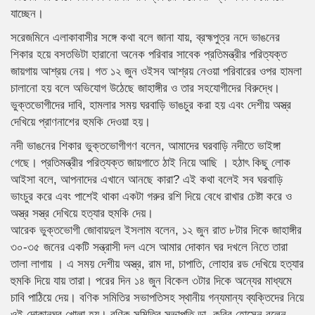
যাচ্ছেন।
সরেজমিনে এলাকাবাসীর সঙ্গে কথা বলে জানা যায়, ব্রহ্মপুত্র নদে ভাঙনের
শিকার হয়ে বসতভিটা হারানো অনেক পরিবার সাবেক প্রতিমন্ত্রীর পরিত্যক্ত
জায়গায় আশ্রয় নেয়। গত ১২ জুন ওইসব আশ্রয় নেওয়া পরিবারের ওপর হামলা
চালানো হয় বলে অভিযোগ উঠেছে জাহাঙ্গীর ও তার সহযোগীদের বিরুদ্ধে।
ভুক্তভোগীদের দাবি, হামলার সময় ঘরবাড়ি ভাঙচুর করা হয় এবং দেশীয় অস্ত্র
দেখিয়ে প্রাণনাশের হুমকি দেওয়া হয়।
নদী ভাঙনের শিকার ভুক্তভোগীগণ বলেন, আমাদের ঘরবাড়ি নদীতে ভাইঙ্গা
গেছে। প্রতিমন্ত্রীর পরিত্যক্ত জায়গাতে ঠাই নিয়ে আছি । হঠাৎ কিছু লোক
আইসা বলে, আপনাদের এখানে আনছে কারা? এই কথা বলেই সব ঘরবাড়ি
ভাংচুর করে এবং পাশেই থাকা একটা গরুর রশি দিয়ে বেধে রাখার চেষ্টা করে ও
অস্ত্র সস্ত্র দেখিয়ে হত্যার হুমকি দেয়।
আরেক ভুক্তভোগী জোবায়দুল ইসলাম বলেন, ১২ জুন রাত ৮টার দিকে জাহাঙ্গীর
৩০-৩৫ জনের একটি সন্ত্রাসী দল এসে আমার দোকান ঘর দখলে নিতে তারা
তালা লাগায় । এ সময় দেশীয় অস্ত্র, রাম দা, চাপাতি, লোহার রড দেখিয়ে হত্যার
হুমকি দিয়ে যায় তারা। পরের দিন ১৪ জুন বিকেল ৩টার দিকে অন্যের মাধ্যমে
চাবি পাঠিয়ে দেয়। বণিক সমিতির সভাপতিসহ স্থানীয় গন্যমান্য ব্যক্তিদের নিয়ে
ওই দোকানঘর খোলা হয়। বণিক সমিতির সভাপতি ডা. কবির হোসেন বলেন,