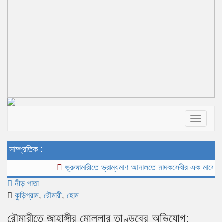
Toggle
navigat
সাম্প্রতিক :
ভূরুঙ্গামারীতে ভ্রাম্যমাণ আদালতে মাদকসেবীর এক মাসের কারাদণ্
নীড় পাতা
কুড়িগ্রাম
,
রৌমারী
,
হোম
রৌমারীতে জাহাঙ্গীর মোল্লার তাণ্ডবের অভিযোগ: