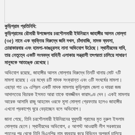
কুড়িগ্রাম প্রতিনিধি:
কুড়িগ্রামের রৌমারী উপজেলার চরশৌলমারী ইউনিয়নে জাহাঙ্গীর আলম মোল্লা
(৩৫) নামে এক ব্যক্তির বিরুদ্ধে জমি দখল, চাঁদাবাজি, মাদক ব্যবসা,
চোরাকারবার এবং হামলা-ভাঙচুরসহ নানা অভিযোগ উঠেছে। স্থানীয়দের দাবি,
তার নেতৃত্বে একটি সংঘবদ্ধ বাহিনী এলাকায় সন্ত্রাসী তৎপরতা চালিয়ে সাধারণ
মানুষকে আতঙ্কে রেখেছে।
অভিযোগ রয়েছে, জাহাঙ্গীর আলম মোল্লার বিরুদ্ধে তিনটি থানায় মোট ৭টি
মামলা রয়েছে। এর মধ্যে ৪টি মাদক সংক্রান্ত এবং ৩টি সংঘর্ষের মামলা।
এছাড়া গত ২৯ এপ্রিল একটি মাদক মামলায় কুড়িগ্রাম জেলা ও দায়রা জজ
আদালতের বিচারক ইসমত আরা তাকে যাবজ্জীবন কারাদণ্ড দেন। একই মামলার
আরেক আসামি রাজু আহমেদ ওরফে মুসা মোল্লা গ্রেফতার হলেও জাহাঙ্গীর
এখনো প্রকাশ্যে ঘুরে বেড়াচ্ছেন বলে অভিযোগ।
জানা গেছে, তিনি চরশৌলমারী ইউনিয়নের ঘুঘুমারী গ্রামের মৃত নুরুল ইসলাম
মোল্লার ছেলে। স্থানীয়দের অভিযোগ, ৫ আগস্ট আওয়ামী লীগ সরকারের
পতনের পর থেকে তিনি বিএনপির নাম ব্যবহার করে বিভিন্ন অপকর্ম চালিয়ে