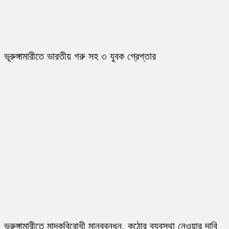
ভূরুঙ্গামারীতে ভারতীয় গরু সহ ৩ যুবক গ্রেপ্তার
ভূরুঙ্গামারীতে মাদকবিরোধী মানববন্ধন, কঠোর ব্যবস্থা নেওয়ার দাবি