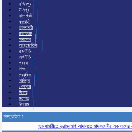
রাজিবপুর
উলিপুর
নাগেশ্বরী
ফুলবাড়ী
ভুরুঙ্গামারী
রাজারহাট
সারাদেশ
আন্তর্জাতিক
রাজনীতি
অর্থনীতি
প্রবাস
শিক্ষা
প্রযুক্তি
সাহিত্য
খেলাধুলা
ফিচার
মতামত
ইসলাম
সাম্প্রতিক :
ভূরুঙ্গামারীতে ভ্রাম্যমাণ আদালতে মাদকসেবীর এক মাসের কারাদণ্