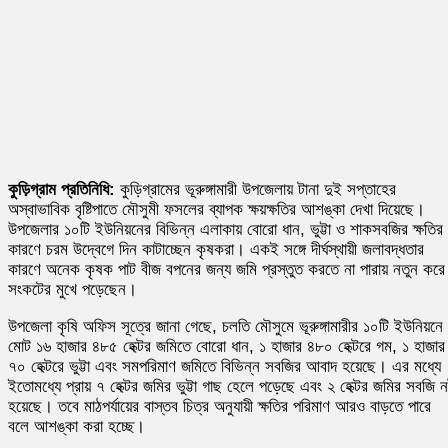
কুড়িগ্রাম প্রতিনিধি:
কুড়িগ্রামের ভূরুঙ্গামারী উপজেলায় টানা দুই সপ্তাহের
অস্বাভাবিক বৃষ্টিপাতে মৌসুমী ফসলের ব্যাপক ক্ষয়ক্ষতির আশঙ্কা দেখা দিয়েছে।
উপজেলার ১০টি ইউনিয়নের বিভিন্ন এলাকায় বোরো ধান, ভুট্টা ও শাকসবজির ক্ষতির
কারণে চরম উদ্বেগে দিন কাটাচ্ছেন কৃষকরা। একই সঙ্গে দীর্ঘস্থায়ী জলাবদ্ধতার
কারণে অনেক কৃষক পাট বীজ বপনের জন্য জমি প্রস্তুত করতে না পারায় নতুন করে
সংকটের মুখে পড়েছেন।
উপজেলা কৃষি অফিস সূত্রে জানা গেছে, চলতি মৌসুমে ভূরুঙ্গামারীর ১০টি ইউনিয়নে
মোট ১৬ হাজার ৪৮৫ হেক্টর জমিতে বোরো ধান, ১ হাজার ৪৮০ হেক্টরে গম, ১ হাজার
৭০ হেক্টরে ভুট্টা এবং সমপরিমাণ জমিতে বিভিন্ন সবজির আবাদ হয়েছে। এর মধ্যে
ইতোমধ্যে প্রায় ৭ হেক্টর জমির ভুট্টা গাছ হেলে পড়েছে এবং ২ হেক্টর জমির সবজি নষ
হয়েছে। তবে মাঠপর্যায়ের বাস্তব চিত্র অনুযায়ী ক্ষতির পরিমাণ আরও বাড়তে পারে
বলে আশঙ্কা করা হচ্ছে।