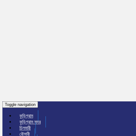
Toggle navigation
কুড়িগ্রাম
কুড়িগ্রাম সদর
চিলমারী
রৌমারী