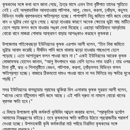
কৃষকদের সঙ্গে কথা বলে জানা গেছে, চৈত্র মাসে এমন টানা বৃষ্টিপাত তাদের স্মৃতিতে
নেই। এই অস্বাভাবিক আবহাওয়ায় পাটশাক, আলু, বেগুন, করলা, ঢ্যাঁড়স, কচুসহ
বিভিন্ন সবজি ব্যাপকভাবে ক্ষতিগ্রস্ত হচ্ছে। পাশাপাশি নিচু জমিতে পানি জমে বোর
ধান ও ভুট্টার খেত ডুবে গেছে। ঝড়ো হাওয়ার কারণে অনেক ক্ষেতের ভুট্টা গাছ মাটিত
হেলে পড়ায় ফলন কমে যাওয়ার শঙ্কা দেখা দিয়েছে। এছাড়া অতিরিক্ত আর্দ্রতায়
বোরো ধানে মাজরা পোকার আক্রমণ বাড়ার আশঙ্কাও করছেন কৃষকরা।
উপজেলার পাইকেরছড়া ইউনিয়নের কৃষক এরশাদ আলী বলেন, “তিন বিঘা জমিতে
ভুট্টার আবাদ করেছি। দীর্ঘদিন পানি জমে থাকায় ঝড়ো হাওয়ায় গাছগুলো হেলে
পড়েছে। এতে আশানুরূপ ফলন পাওয়া যাবে না।” একই ইউনিয়নের আরেক কৃষক
মোজাফফর হোসেন জানান, “আলু উৎপাদনে খরচ বেশি হলেও লাভ হয়নি। তার ওপর
টানা বৃষ্টি, ঝড় ও শিলাবৃষ্টিতে বেগুন, পাটশাক, করলা, ঢ্যাঁড়সসহ বিভিন্ন ফসল
ক্ষতিগ্রস্ত হচ্ছে। বাজারে ঠিকমতো দামও পাওয়া যাবে না সব মিলিয়ে বড় ক্ষতির মুখে
পড়ছি।”
সদর ইউনিয়নের বাগভান্ডার গ্রামের ঝুকিয়া বিল এলাকার কৃষক সুররত আলী বলেন,
“ধানের খেতে হাঁটুসমান পানি জমে আছে। এই পানি দ্রুত না নামলে বোরো ধানের
ব্যাপক ক্ষতি হবে।”
এ বিষয়ে উপজেলা কৃষি কর্মকর্তা কৃষিবিদ আব্দুল জব্বার বলেন, “প্রাকৃতিক দুর্যোগ
আমাদের নিয়ন্ত্রণের বাইরে। তবে কৃষকদের ক্ষতি কাটিয়ে উঠতে প্রয়োজনীয় পরামর্শ
দেওয়া হচ্ছে। উপসহকারী কৃষি কর্মকর্তারা মাঠ পর্যায়ে নিয়মিত কৃষকদের সঙ্গে
যোগাযোগ রাখছেন।”