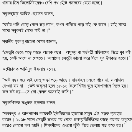
থাকায় তিন কিলোমিটারেরও বেশি পথ হেঁটে গন্তব্যে যেতে হচ্ছে।
স্কুলছাত্র আরিফ হোসেন বলেন,
“বর্ষায় পানি বেড়ে গেলে ভয় লাগে, কখন পানিতে পড়ে যাই কে জানে। তাই মাঝে
মাঝে স্কুলেই যেতে পারি না।”
স্থানীয় গৃহবধূ রাহেনা বেগম জানান,
“সেতুটা ভেঙে পড়ে আছে অনেক বছর। অসুস্থ বা গর্ভবতী মহিলাদের নিতে খুব কষ্ট
হয়, কেউ আসে না দেখতে। আমাদের সেতুটা ভালো করে দিলে খুব উপকার হতো।”
অটোচালক আমিনুল ইসলাম বলেন,
“আট বছর ধরে এই সেতু ভাঙা পড়ে আছে। যানবাহন চলতে পারে না, মালামাল
নেওয়া যায় না। কেউ অসুস্থ হলে ১৫-১৬ কিলোমিটার ঘুরে হাসপাতালে নিতে হয়।
কত কষ্ট হয়—সে তো কেবল আমরাই জানি।”
স্কুলশিক্ষক মঞ্জুরুল ইসলাম বলেন,
“তবকপুর ও আশপাশের কয়েকটি ইউনিয়নের হাজারো মানুষ এই সড়ক ব্যবহার
করেন। ২০১৮ সালে সেতুটি ভাঙার পর থেকে জনপ্রতিনিধিদের কাছে বারবার অনুরো
করেও কোনো ফল হয়নি। শিক্ষার্থীদের এখনো ঝুঁকি নিয়ে ভেলায় পার হতে হয়।”