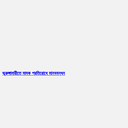
ভূরুঙ্গামারীতে মাদক প্রতিরোধে মানববন্ধন