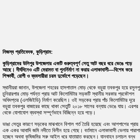
নিজস্ব প্রতিবেদক, কুড়িগ্রাম:
কুড়িগ্রামের উলিপুর উপজেলার একটি গুরুত্বপূর্ণ সেতু আট বছর ধরে ভেঙে পড়ে
আছে। দীর্ঘদিনেও এটি মেরামত বা পুনর্নির্মাণ না করায় এলাকাবাসী—বিশেষ করে
শিক্ষার্থী, রোগী ও ব্যবসায়ীরা চরম দুর্ভোগে পড়েছেন।
স্থানীয়রা জানান, উপজেলা শহরের হাসপাতাল মোড় থেকে বড়ুয়া তবকপুর হয়ে রসুলপু
চুনিয়ারপার মোড় পর্যন্ত প্রায় আট কিলোমিটার সড়কটি স্থানীয় সরকার প্রকৌশল
অধিদপ্তর (এলজিইডি) নির্মাণ করেছিল। ওই সড়কের প্রায় পাঁচ কিলোমিটার দূরে
বড়ুয়া তবকপুর বাজারের কাছে থাকা সেতুটি ২০১৮ সালের বন্যায় ভেঙে যায়। এরপর
থেকে যোগাযোগ ব্যবস্থা সম্পূর্ণভাবে বিচ্ছিন্ন হয়ে পড়ে।
ভাঙা সেতুর কারণে সড়কের মাঝখানে বিশাল গর্ত তৈরি হয়েছে এবং আশপাশের প্রায়
এক একর আবাদি জমি নদীতে বিলীন হয়ে গেছে। বর্তমানে এলাকাবাসী ভেলায় পারাপ
হচ্ছেন অথবা কৃষিজমির সরু আইল ধরে যাতায়াত করছেন। যানবাহন চলাচল বন্ধ