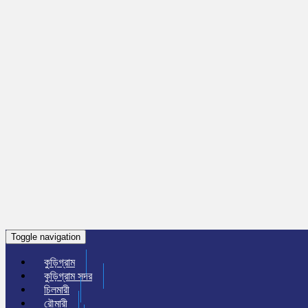
Toggle navigation
কুড়িগ্রাম
কুড়িগ্রাম সদর
চিলমারী
রৌমারী