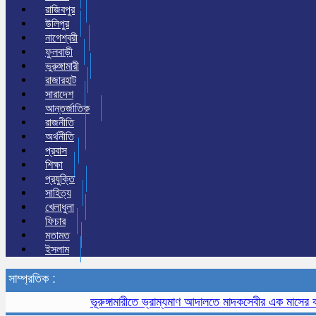
রাজিবপুর
উলিপুর
নাগেশ্বরী
ফুলবাড়ী
ভুরুঙ্গামারী
রাজারহাট
সারাদেশ
আন্তর্জাতিক
রাজনীতি
অর্থনীতি
প্রবাস
শিক্ষা
প্রযুক্তি
সাহিত্য
খেলাধুলা
ফিচার
মতামত
ইসলাম
সাম্প্রতিক :
ভূরুঙ্গামারীতে ভ্রাম্যমাণ আদালতে মাদকসেবীর এক মাসের কারাদণ্