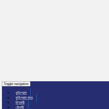
Toggle navigation
কুড়িগ্রাম
কুড়িগ্রাম সদর
চিলমারী
রৌমারী