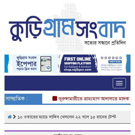
Toggle
naviga
সাম্প্রতিক :
ভূরুঙ্গামারীতে ভ্রাম্যমাণ আদালতে মাদকসেবীর এ
১০ ওভারের ম্যাচে সাকিব খেললেন ২২ বলে ১৫ রানের টেস্ট