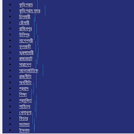
কুড়িগ্রাম
কুড়িগ্রাম সদর
চিলমারী
রৌমারী
রাজিবপুর
উলিপুর
নাগেশ্বরী
ফুলবাড়ী
ভুরুঙ্গামারী
রাজারহাট
সারাদেশ
আন্তর্জাতিক
রাজনীতি
অর্থনীতি
প্রবাস
শিক্ষা
প্রযুক্তি
সাহিত্য
খেলাধুলা
ফিচার
মতামত
ইসলাম