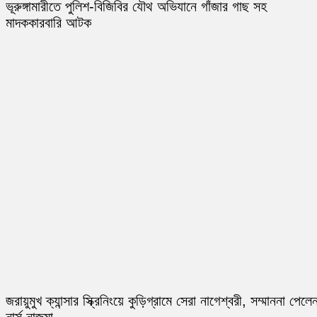
ভূরুঙ্গামারীতে পুলিশ-বিজিবির যৌথ অভিযানে গাঁজার গাছ সহ
মাদককারবারি আটক
জরায়ুমুখ ক্যান্সার স্ক্রিনিংয়ে কুড়িগ্রামে সেরা নাগেশ্বরী, সম্মাননা পেলে