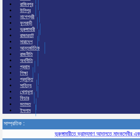
রাজিবপুর
উলিপুর
নাগেশ্বরী
ফুলবাড়ী
ভুরুঙ্গামারী
রাজারহাট
সারাদেশ
আন্তর্জাতিক
রাজনীতি
অর্থনীতি
প্রবাস
শিক্ষা
প্রযুক্তি
সাহিত্য
খেলাধুলা
ফিচার
মতামত
ইসলাম
সাম্প্রতিক :
ভূরুঙ্গামারীতে ভ্রাম্যমাণ আদালতে মাদকসেবীর এক মাসের 