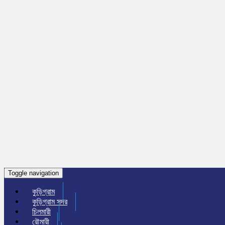
Toggle navigation
কুড়িগ্রাম
কুড়িগ্রাম সদর
চিলমারী
রৌমারী