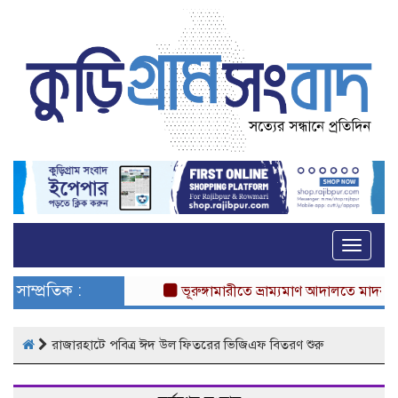
Toggle
naviga
সাম্প্রতিক :
ভূরুঙ্গামারীতে ভ্রাম্যমাণ আদালতে মাদকসেবীর 
রাজারহাটে পবিত্র ঈদ উল ফিতরের ভিজিএফ বিতরণ শুরু