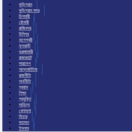
কুড়িগ্রাম
কুড়িগ্রাম সদর
চিলমারী
রৌমারী
রাজিবপুর
উলিপুর
নাগেশ্বরী
ফুলবাড়ী
ভুরুঙ্গামারী
রাজারহাট
সারাদেশ
আন্তর্জাতিক
রাজনীতি
অর্থনীতি
প্রবাস
শিক্ষা
প্রযুক্তি
সাহিত্য
খেলাধুলা
ফিচার
মতামত
ইসলাম