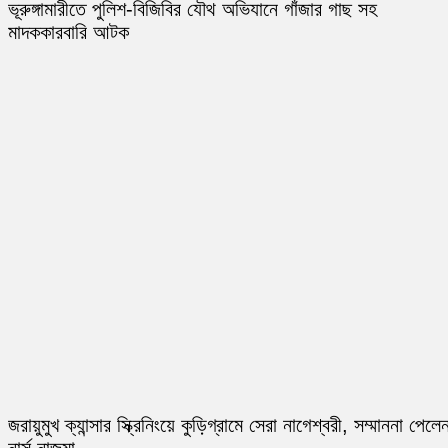
ভূরুঙ্গামারীতে পুলিশ-বিজিবির যৌথ অভিযানে গাঁজার গাছ সহ
মাদককারবারি আটক
জরায়ুমুখ ক্যান্সার স্ক্রিনিংয়ে কুড়িগ্রামে সেরা নাগেশ্বরী, সম্মাননা পেলে