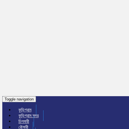
Toggle navigation
কুড়িগ্রাম
কুড়িগ্রাম সদর
চিলমারী
রৌমারী