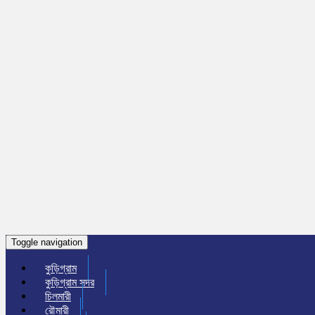
Toggle navigation
কুড়িগ্রাম
কুড়িগ্রাম সদর
চিলমারী
রৌমারী