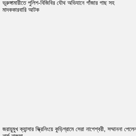
ভূরুঙ্গামারীতে পুলিশ-বিজিবির যৌথ অভিযানে গাঁজার গাছ সহ
মাদককারবারি আটক
জরায়ুমুখ ক্যান্সার স্ক্রিনিংয়ে কুড়িগ্রামে সেরা নাগেশ্বরী, সম্মাননা পেলে